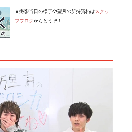
★撮影当日の様子や望月の所持資格は
スタッ
フブログ
からどうぞ！