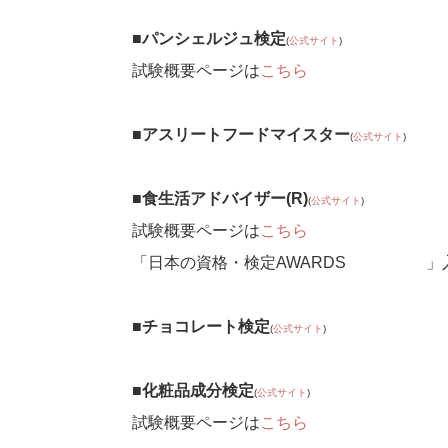
■パンシェルジュ検定
(
公式サイト
)
試験概要ページは
こちら
■アスリートフードマイスター
(
公式サイト
)
■食生活アドバイザー(R)
(
公式サイト
)
試験概要ページは
こちら
「日本の資格・検定AWARDS2019」
■チョコレート検定
(
公式サイト
)
■化粧品成分検定
(
公式サイト
)
試験概要ページは
こちら