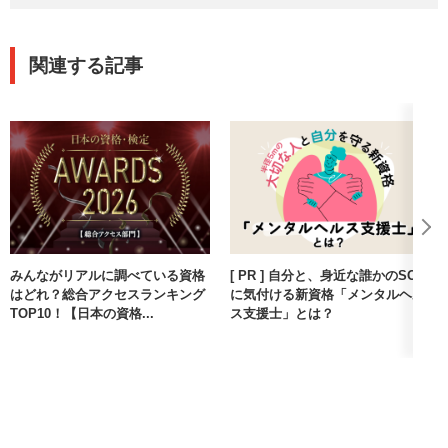
4資格のうち こちらが最もボリュームがあるように感じました
が
初見の方でも入門編として学びやすい内容かと存じます
関連する記事
また試験内容は 他の3資格に比べ
動画よりテキストの内容を押さえた方が確実やと存じます
4資格とも試験は不合格にする為のものではなく
発達障害やメンタルヘルスについて広く知ってもらいたい
支援の輪を広げたい という意図を感じる内容で
試験に要した時間は平均で15分程度でございました
みんながリアルに調べている資格
[ PR ] 自分と、身近な誰かのSOS
はどれ？総合アクセスランキング
に気付ける新資格「メンタルヘル
TOP10！【日本の資格...
ス支援士」とは？