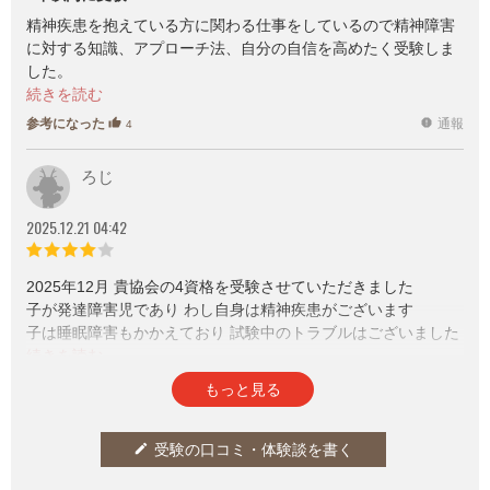
発表。本記事では、3部門のうち
精神疾患を抱えている方に関わる仕事をしているので精神障害
【総合アクセス部門】をランキ
に対する知識、アプローチ法、自分の自信を高めたく受験しま
ング形式でご紹介。
した。
テキストは多過ぎず少な過ぎず負担感のないちょうどいい量で
した。
参考になった
通報
thumb_up
report
4
勉強するべきポイントは要点を絞って効率的かつ分かりやすく
ご教示して下さいました。動画や模擬問題は大変助かりまし
ろじ
た。
実際の試験問題数もちょうどいい量で有難かったです。
2025.12.21 04:42
また主催者である人間力認定協会のメールからは真摯で誠実、
細やかな姿勢が伝わり毎度安心感がありました。
児童発達支援士の受験申込も続けてさせて頂きました！
2025年12月 貴協会の4資格を受験させていただきました
子が発達障害児であり わし自身は精神疾患がございます
子は睡眠障害もかかえており 試験中のトラブルはございました
が
シングルの我が家にとって24時間対応のIBT方式は非常に有り
参考になった
通報
thumb_up
report
6
もっと見る
難かったです
また解答終了後 タップ１つで合否確認できる点も
イラチな自分にとってはノンストレスでございました
受験の口コミ・体験談を書く
edit