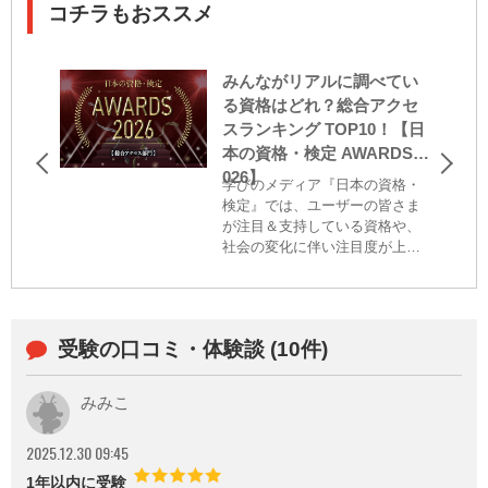
コチラもおススメ
みんながリアルに調べてい
る資格はどれ？総合アクセ
スランキング TOP10！【日
本の資格・検定 AWARDS 2
026】
学びのメディア『日本の資格・
検定』では、ユーザーの皆さま
が注目＆支持している資格や、
社会の変化に伴い注目度が上が
っている検定を広くお伝えする
と共に、資格・検定に込められ
た主催者の思いを届け、社会に
おける資格・検定の価値を高め
受験の口コミ・体験談 (10件)
ることを目的に、毎年アワード
を決定し、発表しております。
昨年度の当サイト内のアクセス
みみこ
データおよびユーザーによるア
ンケートをもとに、最も注目＆
2025.12.30 09:45
支持された資格・検定を、3つの
部門に分けてランキング形式で
1年以内に受験