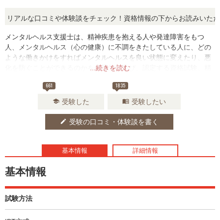
リアルな口コミや体験談をチェック！資格情報の下からお読みいただけ
メンタルヘルス支援士は、精神疾患を抱える人や発達障害をもつ
人、メンタルヘルス（心の健康）に不調をきたしている人に、どの
ような働きかけをすればメンタルヘルスを良い状態に変えたり、悪
化を防ぐことができるのかを体系的に学び、認定する資格試験。精
...続きを読む
神疾患の特徴や治療に用いられる心理療法、傾聴・受容・共感を基
661
1835
礎としたカウンセリング、日常的に活用できる心理学テクニックを
体得し、被支援者に適切な支援をすることが目的です。
受験した
受験したい
school
menu_book
受験の口コミ・体験談を書く
edit
基本情報
詳細情報
基本情報
試験方法