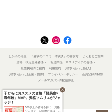
しか犬の部屋
「受験の口コミ・体験談」の書き方
よくあるご質問
資格・検定主催者様へ
報道関係・マスメディアの皆様へ
広告掲載のご案内
利用規約
お問い合わせ(個人)
お問い合わせ(企業・団体)
プライバシーポリシー
会員登録の解除
メールマガジンの配信停止
close
子どもにおススメの資格「難易度×
適年齢」MAP。資格ソムリエがジャ
ッジ！
500以上の資格を持つ「資格
ソムリエ」が実際に取得した