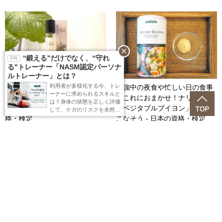
close
“鍛える”だけでなく、“守れ
る”トレーナー「NASM認定パーソナ
ルトレーナー」とは？
利用者が多様化する今、トレ
ナリンの爆売れロールオンアロ
勉強中の夜食や忙しい日の食事
ーナーに求められるスキルと
マは勉強効率も上がるとのウワ
はこれにおまかせ！ナリンの
は？身体の状態を正しく評価
サ。そのワケとは？ - 日本の資
「ベジタブルブイヨン」を使い
して、ケガのリスクを未然に
格・検定
こなそう - 日本の資格・検定
防ぐ指導力を体系的に学べ
る、注目の資格。取得するメ
リット、試験概要をご紹介し
ます。
追い込み期は「マスク・手洗
2024年版！趣味で取りたい資
い・スイッシーキャンディ」。
格・検定ランキングTOP10 - 日