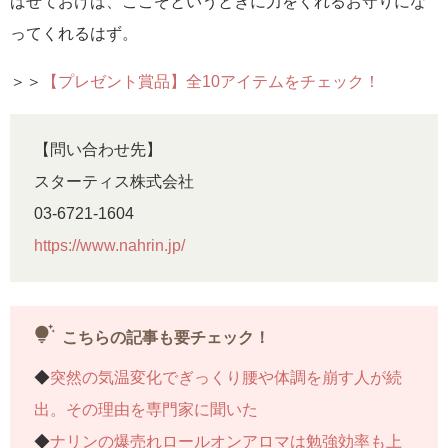
ばせておけば、ここぞというときに力をくれるお守りにな
ってくれるはず。
＞＞
【プレゼント賞品】全10アイテムをチェック！
【問い合わせ先】
スターティス株式会社
03-6721-1604
https://www.nahrin.jp/
tips_and_updates
こちらの記事も要チェック！
◆
突然の気温変化でぎっくり腰や体調を崩す人が続
出。その理由を専門家に聞いた
◆
ナリンの爆売れロールオンアロマは勉強効率も上