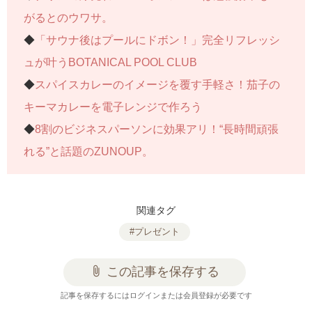
がるとのウワサ。
◆
「サウナ後はプールにドボン！」完全リフレッシ
ュが叶うBOTANICAL POOL CLUB
◆
スパイスカレーのイメージを覆す手軽さ！茄子の
キーマカレーを電子レンジで作ろう
◆
8割のビジネスパーソンに効果アリ！“長時間頑張
れる”と話題のZUNOUP。
関連タグ
#プレゼント
attach_file
この記事を保存する
記事を保存するにはログインまたは会員登録が必要です