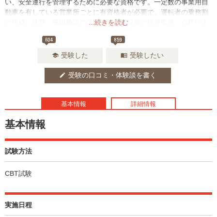
い、安全運行を管理するために必要な資格です。一定数の事業用自
動車を有している営業所ごとに有資格者が必要で、運転者の乗務割
の作成、休憩・睡眠施設の保守管理、運転者の指導監督、点呼によ
...続きを読む
る運転者の疲労・健康状態等の把握などを行います。
604
859
受験した
受験したい
school
menu_book
受験の口コミ・体験談を書く
edit
基本情報
詳細情報
基本情報
試験方法
CBT試験
実施日程