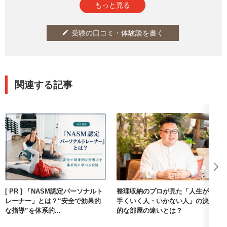
もっと見る
受験の口コミ・体験談を書く
edit
関連する記事
[ PR ] 「NASM認定パーソナルト
整理収納のプロが見た「人生が上
レーナー」とは？“安全で効果的
手くいく人・いかない人」の決定
な指導”を体系的...
的な部屋の違いとは？