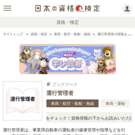
資格・検定
サイトトップ
資格・検定
車両・航空・船舶・無線
運行管理者の情報まとめ
ブックマーク
bookmarks
運行管理者
車両・航空・船舶・無線
車両・運輸
アルな口コミや体験談をチェック！資格情報の下からお読みいただけま
運行管理者は、事業用自動車の運転者の健康管理や指導などを行