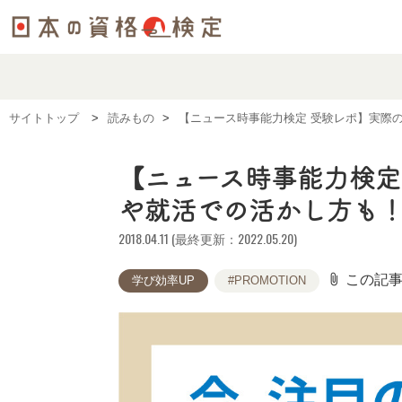
サイトトップ
読みもの
【ニュース時事能力検定 受験レポ】実際
【ニュース時事能力検定
や就活での活かし方も
2018.04.11 (最終更新：2022.05.20)
attach_file
この記
学び効率UP
#PROMOTION