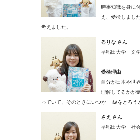
時事知識を身に
え、受検しまし
考えました。
るりな さん
早稲田大学 文
受検理由
自分が日本や世
理解してるかが
っていて、そのときにいつか2級をとろう
さえ さん
早稲田大学 社