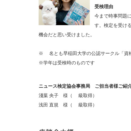
受検理由
今まで時事問題
す。検定を受け
機会だと思い受けました。
※5名とも早稲田大学の公認サークル「資
※学年は受検時のものです
ニュース検定協会事務局 ご担当者様ご紹
淺葉 央子 様（2級取得）
浅田 直規 様（2級取得）