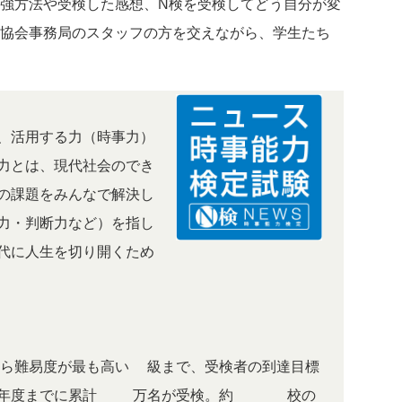
勉強方法や受検した感想、N検を受検してどう自分が変
検協会事務局のスタッフの方を交えながら、学生たち
、活用する力（時事力）
力とは、現代社会のでき
の課題をみんなで解決し
力・判断力など）を指し
代に人生を切り開くため
ら難易度が最も高い1級まで、受検者の到達目標
年度までに累計53万名が受検。約450校の