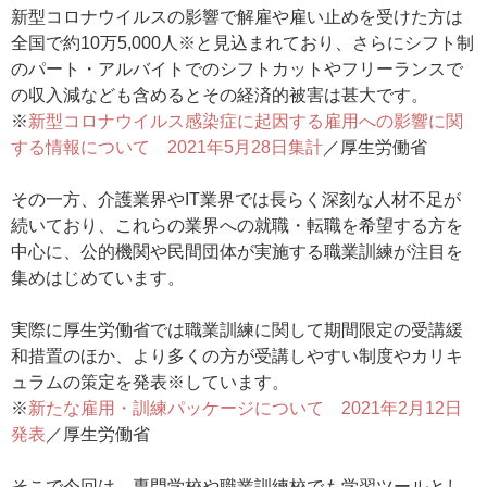
新型コロナウイルスの影響で解雇や雇い止めを受けた方は
全国で約10万5,000人※と見込まれており、さらにシフト制
のパート・アルバイトでのシフトカットやフリーランスで
の収入減なども含めるとその経済的被害は甚大です。
※
新型コロナウイルス感染症に起因する雇用への影響に関
する情報について 2021年5月28日集計
／厚生労働省
その一方、介護業界やIT業界では長らく深刻な人材不足が
続いており、これらの業界への就職・転職を希望する方を
中心に、公的機関や民間団体が実施する職業訓練が注目を
集めはじめています。
実際に厚生労働省では職業訓練に関して期間限定の受講緩
和措置のほか、より多くの方が受講しやすい制度やカリキ
ュラムの策定を発表※しています。
※
新たな雇用・訓練パッケージについて 2021年2月12日
発表
／厚生労働省
そこで今回は、専門学校や職業訓練校でも学習ツールとし