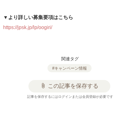
▼より詳しい募集要項はこちら
https://jpsk.jp/lp/oogiri/
関連タグ
#キャンペーン情報
attach_file
この記事を保存する
記事を保存するにはログインまたは会員登録が必要です