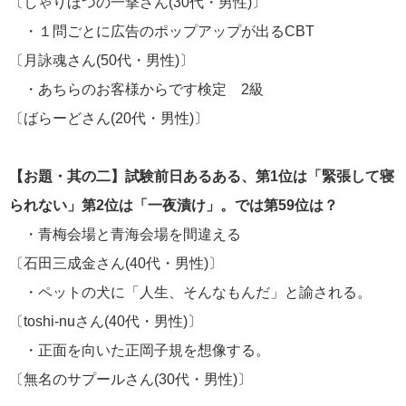
〔しゃりほつの一撃さん(30代・男性)〕
・１問ごとに広告のポップアップが出るCBT
〔月詠魂さん(50代・男性)〕
・あちらのお客様からです検定 2級
〔ばらーどさん(20代・男性)〕
【お題・其の二】試験前日あるある、第1位は「緊張して寝
られない」第2位は「一夜漬け」。では第59位は？
・青梅会場と青海会場を間違える
〔石田三成金さん(40代・男性)〕
・ペットの犬に「人生、そんなもんだ」と諭される。
〔toshi-nuさん(40代・男性)〕
・正面を向いた正岡子規を想像する。
〔無名のサプールさん(30代・男性)〕