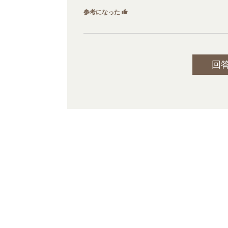
参考になった
thumb_up
0
回