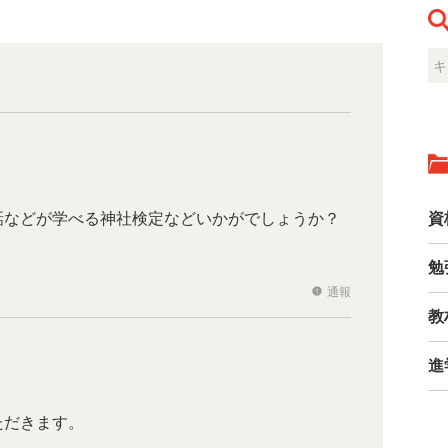
話などが学べる神社検定などいかがでしょうか？
資
勉
通報
report
教
進
ただきます。