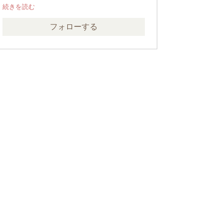
英語ももっとやりたいですね。
最近では事務系の資格もどうかな……と考えてい
ます。ビジネスマナーや敬語を身に着けたいの
フォローする
で、とりあえずそういった方面から。
夢はプログラマー。言語はJS、VBA。
職業:
技術職（IT、ネットワーク）
保持資格:
実用数学技能検定5級
勉強中の資格:
思考力検定7級
取りたい資格:
実用英語技能検定4級
日本語検定4級