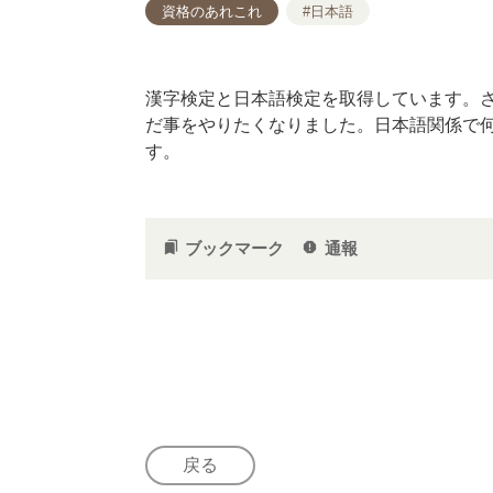
資格のあれこれ
#日本語
漢字検定と日本語検定を取得しています。
だ事をやりたくなりました。日本語関係で
す。
ブックマーク
通報
bookmarks
report
戻る