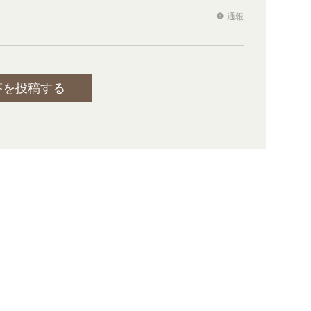
通報
report
答を投稿する