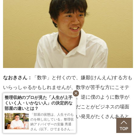
なおきさん：
「数学」と付くので、嫌厭(けんえん)する方も
いらっしゃるかもしれませんが、数学が苦手な方にこそテ
close
キストを開いてみてほしいですし、逆に僕のように数学が
整理収納のプロが見た「人生が上手
くいく人・いかない人」の決定的な
好きな人にとっては、今まで学んだことがビジネスの場面
部屋の違いとは？
「部屋の状態は、人生そのも
でこのように使えるのか、と新しい発見がたくさんあると
のを映し出している」整理収
納アドバイザーの安藤 秀通
思います。
さん（以下、ひでまるさん）
が語る、勉強や仕事、プライ