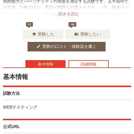
知的能力とパーソナリティの両面を測定する試験です。玉手箱IIIで
は言語、計数のほか、英語の問題も出題されます。一方、後者はパ
ーソナリティのみを測定する試験で、新卒採用の母集団形成や初期
...続きを読む
選考に活用する目的で開発されました。
83
144
受験した
受験したい
school
menu_book
受験の口コミ・体験談を書く
edit
基本情報
詳細情報
基本情報
試験方法
WEBテスティング
公式URL