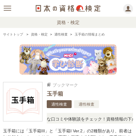
資格・検定
サイトトップ
資格・検定
適性検査
玉手箱の情報まとめ
ブックマーク
bookmarks
玉手箱
適性検査
適性検査
問に思ったら、リアルな口コミや体験談をチェック！資格情報の下から
玉手箱には「玉手箱III」と「玉手箱I Ver.2」の2種類があり、前者は