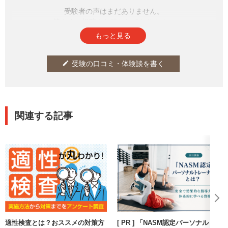
受験者の声はまだありません。
皆さまの投稿をお待ちしております。
もっと見る
受験の口コミ・体験談を書く
edit
関連する記事
適性検査とは？おススメの対策方
[ PR ] 「NASM認定パーソナルト