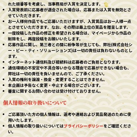
れた順番等を考慮し、当事務局が入賞を決定します。
入賞発表前に応募者が退会された場合は、応募または入賞を無効とさ
せていただきます。
お一人様何作品でもご応募いただけますが、入賞賞品はお一人様一点
とさせていただきます。なお、その際は最上位の賞品を贈呈します。
一度投稿した作品の修正を希望される場合は、マイページから作品の
削除をし、再度投稿をお願いいたします。
応募作品に関し、第三者との間に紛争等が生じても、弊社(株式会社シ
ー・ビー・ティ・ソリューションズ)は一切の責任は負わないものとし
ます。
インターネット通信料及び接続料は応募者のご負担となります。
通信環境の不安定や不具合等いかなる理由で応募ができない場合も、
弊社は一切の責任を負いませんので、ご了承ください。
入賞の権利を譲渡・換金・変更することはできません。
本企画は予告なく変更・中止する場合がございます。
審査に関するお問い合わせは受け付けておりません。
個人情報の取り扱いについて
ご応募頂いた方の個人情報は、選考や連絡および賞品発送のために使
用いたします。
個人情報の取り扱いについては
プライバシーポリシー
をご確認くださ
い。