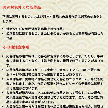
選考対象外となる作品
下記に該当するもの、および該当する恐れのある作品は選考の対象外と
します。
他者ならびに他団体が著作権を持つ作品。
公序良俗に反するもの、またはその疑いがあると当事務局が判断した
作品。
その他注意事項
応募作品の著作権は、応募者に留保するものとします。ただし、応募
者に通知することなく、主旨を変えない範囲で修正することがありま
す。
応募作品は弊社のほか、LEC東京リーガルマインド、TAC出版のホー
ムページやSNS等の媒体でも掲載することがあります。
入賞作品は、掲載時に作品と併せて応募者のニックネーム、年代も掲
載いたします。また、作品の解説・制作エピソードも発表時に掲載す
る可能性がございます。
入賞作品が発表済み、あるいは他の作品と著しく類似していた場合、
結果発表後でも入賞を取り消させていただきます。また、その際は賞
品の返還を求める場合があります。
入賞作品と同一または類似する作品の投稿が複数あった場合、投稿さ