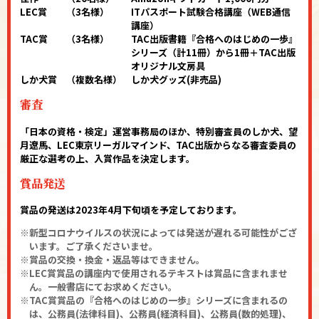
LEC賞
（3名様）
ITパスポート試験合格講座（WEB通信
講座）
TAC賞
（3名様）
TAC出版書籍『合格へのはじめの一歩』
シリーズ（計11冊）から1冊＋TAC出版
オリジナル文房具
しか犬賞
（複数名様）
しか犬グッズ(非売品)
審査
「日本の資格・検定」運営事務局のほか、特別審査員のしか犬、望
月遼馬、LEC東京リーガルマインド、TAC出版からなる審査委員の
厳正な選考の上、入賞作品を決定します。
賞品発送
賞品の発送は2023年4月下旬頃を予定しております。
新型コロナウイルスの状況によっては発送が遅れる可能性がござ
います。ご了承くださいませ。
賞品の交換・換金・返品等はできません。
LEC賞賞品の講座内で使用されるテキストは賞品に含まれませ
ん。一般書店にてお求めください。
TAC賞賞品の『合格へのはじめの一歩』シリーズに含まれるの
は、公務員(法律科目)、公務員(経済科目)、公務員(数的処理)、