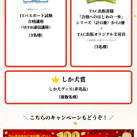
※画像はイメージです
TAC出版書籍
ITパスポート試験
『合格へのはじめの一歩』
合格講座
シリーズ（計11冊）から1冊
※
（WEB通信講座）
＋
TAC出版オリジナル文房具
（3名様）
※入賞者様にお選びいただきます。
（3名様）
しか犬賞
しか犬グッズ(非売品)
（複数名様）
＼ こちらのキャンペーンもどうぞ！ ／