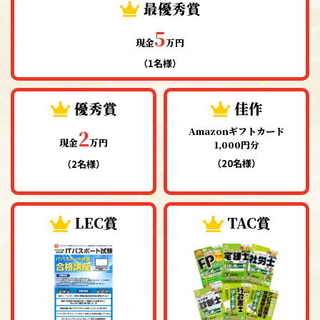
最優秀賞
5
現金
万円
（1名様）
優秀賞
佳作
Amazonギフトカード
2
現金
万円
1,000円分
（20名様）
（2名様）
LEC賞
TAC賞