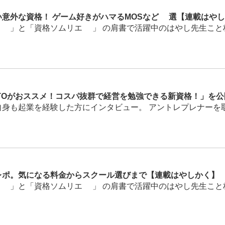
意外な資格！ ゲーム好きがハマるMOSなど5選【連載はや
」と「資格ソムリエ®」 の肩書で活躍中のはやし先生こと林雄
TOがおススメ！コスパ抜群で経営を勉強できる新資格！」を
身も起業を経験した方にインタビュー。 アントレプレナーを取り
レポ。気になる料金からスクール選びまで【連載はやしかく】
」と「資格ソムリエ®」 の肩書で活躍中のはやし先生こと林雄