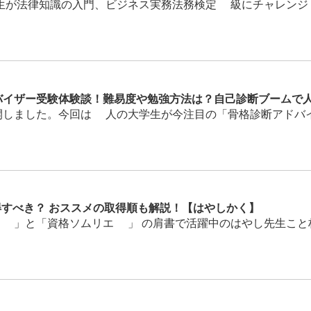
が法律知識の入門、ビジネス実務法務検定3級にチャレンジ！合
バイザー受験体験談！難易度や勉強方法は？自己診断ブームで
しました。今回は3人の大学生が今注目の「骨格診断アドバイザ
得すべき？ おススメの取得順も解説！【はやしかく】
」と「資格ソムリエ®」 の肩書で活躍中のはやし先生こと林雄