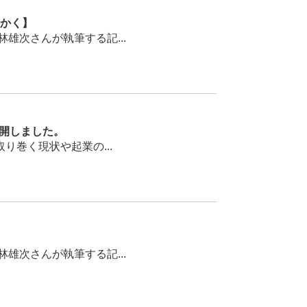
しかく】
次さんが執筆する記...
公開しました。
巻く現状や起業の...
次さんが執筆する記...