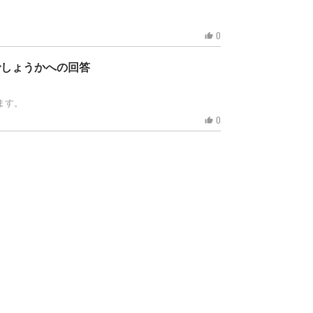
0
thumb_up
でしょうかへの回答
ます。
0
thumb_up