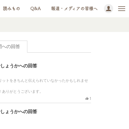
読みもの
Q&A
報道・メディアの皆様へ
問への回答
でしょうかへの回答
リットをきちんと伝えられていなかったかもしれませ
！ありがとうございます。
1
thumb_up
でしょうかへの回答