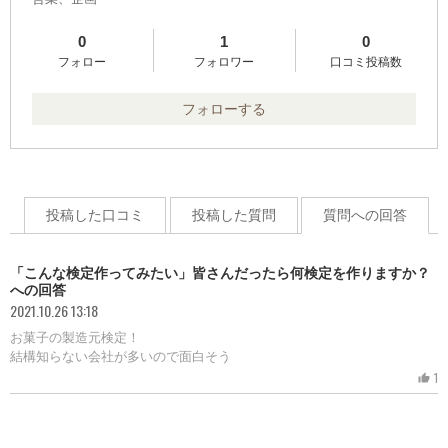
0
1
0
フォロー
フォロワー
口コミ投稿数
フォローする
投稿した口コミ
投稿した質問
質問への回答
「こんな検定作ってみたい」皆さんだったら何検定を作りますか？
への回答
2021.10.26 13:18
お菓子の製造元検定！
結構知らない会社が多いので面白そう
1
thumb_up