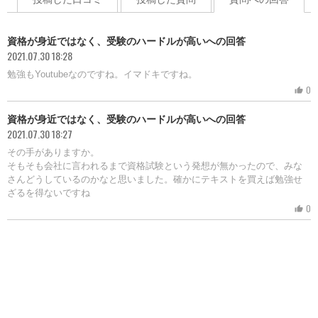
資格が身近ではなく、受験のハードルが高いへの回答
2021.07.30 18:28
勉強もYoutubeなのですね。イマドキですね。
0
thumb_up
資格が身近ではなく、受験のハードルが高いへの回答
2021.07.30 18:27
その手がありますか。
そもそも会社に言われるまで資格試験という発想が無かったので、みな
さんどうしているのかなと思いました。確かにテキストを買えば勉強せ
ざるを得ないですね
0
thumb_up