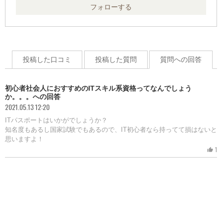
フォローする
投稿した口コミ
投稿した質問
質問への回答
初心者社会人におすすめのITスキル系資格ってなんでしょう
か。。。への回答
2021.05.13 12:20
ITパスポートはいかがでしょうか？
知名度もあるし国家試験でもあるので、IT初心者なら持ってて損はないと
思いますよ！
1
thumb_up