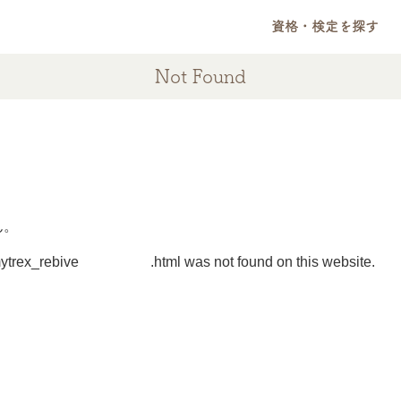
資格・検定を探す
Not Found
ん。
m/mytrex_rebive2026.html was not found on this website.