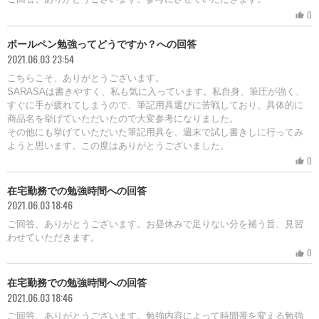
0
thumb_up
ボールペン勉強ってどうですか？への回答
2021.06.03 23:54
こちらこそ、ありがとうございます。
SARASAは書きやすく、私も気に入っています。私自身、筆圧が強く、
すぐに手が疲れてしまうので、筆記用具選びに苦戦しており、具体的に
商品名を挙げていただいたので大変参考になりました。
その他にも挙げていただいた筆記用具を、週末で試し書きしに行ってみ
ようと思います。この度はありがとうございました。
0
thumb_up
在宅勤務での勉強時間への回答
2021.06.03 18:46
ご回答、ありがとうございます。お昼休みで足りない分を補う旨、見習
わせていただきます。
0
thumb_up
在宅勤務での勉強時間への回答
2021.06.03 18:46
ご回答、ありがとうございます。勉強内容によって時間帯を変える勉強