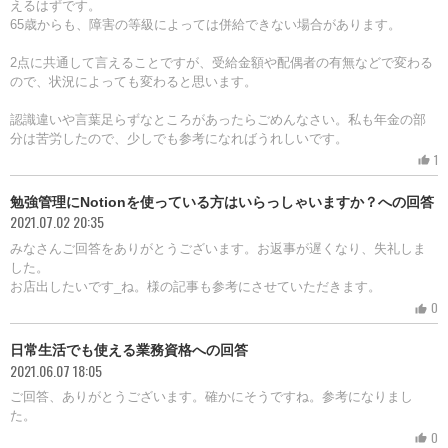
えるはずです。
65歳からも、障害の等級によっては併給できない場合があります。
2点に共通して言えることですが、受給金額や配偶者の有無などで変わる
ので、状況によっても変わると思います。
認識違いや言葉足らずなところがあったらごめんなさい。私も年金の部
分は苦労したので、少しでも参考になればうれしいです。
1
thumb_up
勉強管理にNotionを使っている方はいらっしゃいますか？への回答
2021.07.02 20:35
みなさんご回答をありがとうございます。お返事が遅くなり、失礼しま
した。
お店出したいです_ね。様の記事も参考にさせていただきます。
0
thumb_up
日常生活でも使える業務資格への回答
2021.06.07 18:05
ご回答、ありがとうございます。確かにそうですね。参考になりまし
た。
0
thumb_up