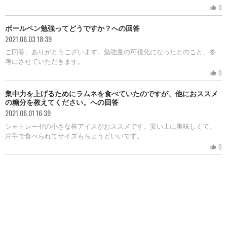
0
thumb_up
ボールペン勉強ってどうですか？への回答
2021.06.03 18:39
ご回答、ありがとうございます。勉強量の可視化になったとのこと、参
考にさせていただきます。
0
thumb_up
集中力を上げるためにラムネを食べていたのですが、他におススメ
の糖分を教えてください。への回答
2021.06.01 16:39
シャトレーゼの小さな棒アイスがおススメです。安い上に美味しくて、
片手で食べられてサイズもちょうどいいです。
0
thumb_up