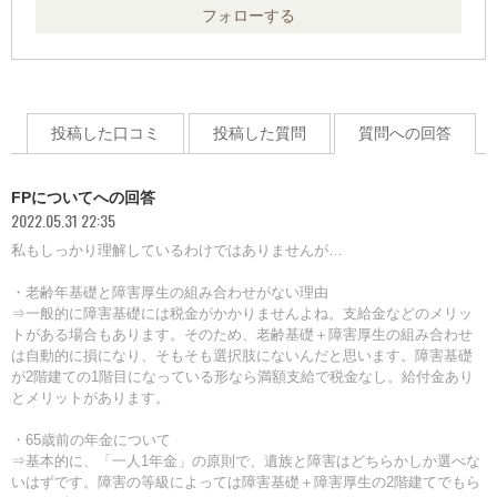
フォローする
投稿した口コミ
投稿した質問
質問への回答
FPについてへの回答
2022.05.31 22:35
私もしっかり理解しているわけではありませんが…
・老齢年基礎と障害厚生の組み合わせがない理由
⇒一般的に障害基礎には税金がかかりませんよね。支給金などのメリッ
トがある場合もあります。そのため、老齢基礎＋障害厚生の組み合わせ
は自動的に損になり、そもそも選択肢にないんだと思います。障害基礎
が2階建ての1階目になっている形なら満額支給で税金なし。給付金あり
とメリットがあります。
・65歳前の年金について
⇒基本的に、「一人1年金」の原則で、遺族と障害はどちらかしか選べな
いはずです。障害の等級によっては障害基礎＋障害厚生の2階建てでもら