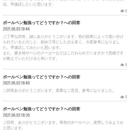
法、早速試したいと思います。
0
thumb_up
ボールペン勉強ってどうですか？への回答
2021.06.03 18:44
ご丁寧な回答、誠にありがとうございます。色の効果によって使い分け
られているとのこと、初めて耳にした点も多く、大変参考になりまし
た。早速試してみたいと思います。
また、書き味やペンのメーカーなどはこだわられていますか？恐縮です
が教えていただけると幸いです。
0
thumb_up
ボールペン勉強ってどうですか？への回答
2021.06.03 18:40
ご回答ありがとうございます。貴重なご意見、参考になりました。
0
thumb_up
ボールペン勉強ってどうですか？への回答
2021.06.03 18:39
ご回答、ありがとうございます。青色のボールペン、使用してみようか
と思います。