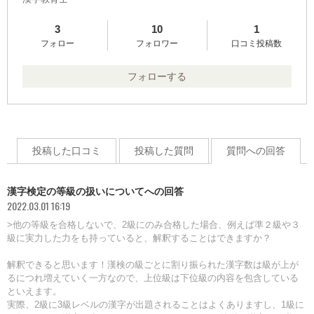
3
10
1
フォロー
フォロワー
口コミ投稿数
フォローする
投稿した口コミ
投稿した質問
質問への回答
漢字検定の等級の扱いについてへの回答
2022.03.01 16:19
>他の等級を合格しないで、2級にのみ合格した場合、例えば準２級や３
級に実力した力をも持っていると、解釈することはできますか？
解釈できると思います！漢検の級ごとに割り振られた漢字数は級が上が
るにつれ増えていく一方なので、上位級は下位級の内容を包含している
といえます。
実際、2級に3級レベルの漢字が出題されることはよくありますし、1級に