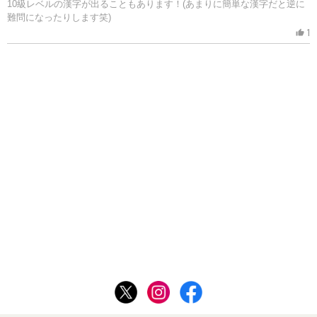
10級レベルの漢字が出ることもあります！(あまりに簡単な漢字だと逆に
難問になったりします笑)
1
thumb_up