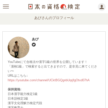
あびさんのプロフィール
あび
YouTubeにて合格法や漢字1級の世界を公開しています！
「漢検1級」で検索すると出てきますので、是非見に来てくださ
い〜
URLはこちら↓
https://youtube.com/channel/UCktBGQgnbUqrjfgOtxd07hA
保持資格:
日本漢字能力検定1級
日本語検定1級
漢字文化理解力検定弐段
漢字教育士