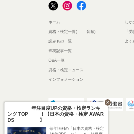
ホーム
しか
資格・検定一覧(50音順)
「受
読みもの一覧
よく
投稿記事一覧
Q&A一覧
資格・検定ニュース
インフォメーション
close
2026年注目度UPの資格・検定ランキ
ング TOP10！【日本の資格・検定 AWAR
DS 2026】
毎年恒例の「日本の資格・検定