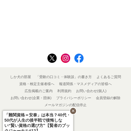
しか犬の部屋
「受験の口コミ・体験談」の書き方
よくあるご質問
資格・検定主催者様へ
報道関係・マスメディアの皆様へ
広告掲載のご案内
利用規約
お問い合わせ(個人)
お問い合わせ(企業・団体)
プライバシーポリシー
会員登録の解除
メールマガジンの配信停止
close
「難関資格＝安泰」は本当？40代・
50代が人生の後半戦で後悔しな
い“賢い資格の選び方”【賢者のブッ
クジャーナル#12】