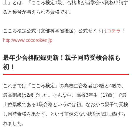
⼠」とは、「こころ検定1級」合格者が当学会へ資格申請す
ると称号が与えられる資格です。
こころ検定公式（⽂部科学省後援）公式サイトは
コチラ
！
http://www.cocoroken.jp
最年少合格記録更新！親⼦同時受検合格も
初！
これまでは「こころ検定」の高校生合格者は3級と4級で、
最高階級は2級でした。そんな中、⾼校3年生（17歳）で最
上位階級である1級合格というのは初。なおかつ親⼦で受検
し同時合格を果たす、という前例のない快挙が成し遂げら
れました。