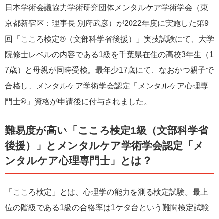
⽇本学術会議協⼒学術研究団体メンタルケア学術学会（東
京都新宿区：理事⻑ 別府武彦）が2022年度に実施した第9
回「こころ検定®（⽂部科学省後援）」実技試験にて、⼤学
院修⼠レベルの内容である1級を千葉県在住の⾼校3年⽣（1
7歳）と⺟親が同時受検。最年少17歳にて、なおかつ親⼦で
合格し、メンタルケア学術学会認定「メンタルケア⼼理専
⾨⼠®」資格が申請後に付与されました。
難易度が⾼い「こころ検定1級（⽂部科学省
後援）」とメンタルケア学術学会認定「メ
ンタルケア⼼理専⾨⼠」とは？
「こころ検定」とは、⼼理学の能⼒を測る検定試験。最上
位の階級である1級の合格率は1ケタ台という難関検定試験