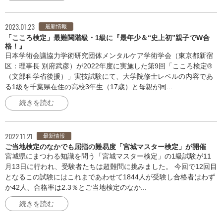
2023.01.23
最新情報
「こころ検定」最難関階級・1級に『最年少＆“史上初”親子でW合
格！』
⽇本学術会議協⼒学術研究団体メンタルケア学術学会（東京都新宿
区：理事⻑ 別府武彦）が2022年度に実施した第9回「こころ検定®
（⽂部科学省後援）」実技試験にて、⼤学院修⼠レベルの内容であ
る1級を千葉県在住の⾼校3年⽣（17歳）と⺟親が同...
続きを読む
2022.11.21
最新情報
ご当地検定のなかでも屈指の難易度「宮城マスター検定」が開催
宮城県にまつわる知識を問う「宮城マスター検定」の1級試験が11
月13日に行われ、受験者たちは超難問に挑みました。 今回で12回目
となるこの試験にはこれまであわせて1844人が受験し合格者はわず
か42人、合格率は2.3％とご当地検定のなか...
続きを読む