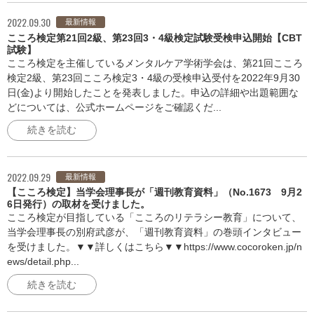
2022.09.30
最新情報
こころ検定第21回2級、第23回3・4級検定試験受検申込開始【CBT
試験】
こころ検定を主催しているメンタルケア学術学会は、第21回こころ
検定2級、第23回こころ検定3・4級の受検申込受付を2022年9月30
日(金)より開始したことを発表しました。申込の詳細や出題範囲な
どについては、公式ホームページをご確認くだ...
続きを読む
2022.09.29
最新情報
【こころ検定】当学会理事長が「週刊教育資料」（No.1673 9月2
6日発行）の取材を受けました。
こころ検定が目指している「こころのリテラシー教育」について、
当学会理事長の別府武彦が、「週刊教育資料」の巻頭インタビュー
を受けました。▼▼詳しくはこちら▼▼https://www.cocoroken.jp/n
ews/detail.php...
続きを読む