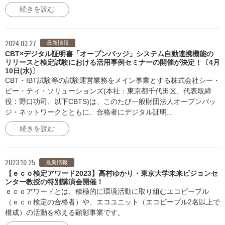
続きを読む
2024.03.27
最新情報
CBT×デジタル証明書「オープンバッジ」システム自動連携機能の
リリースと検定試験における活用事例セミナーの開催が決定！〔4月
10日(水)〕
CBT・IBT試験等の試験運営業務をメイン事業とする株式会社シー・
ビー・ティ・ソリューションズ(本社：東京都千代田区、代表取締
役：野口功司、以下CBTS)は、このたび一般財団法人オープンバッ
ジ・ネットワークとともに、合格者にデジタル証明...
続きを読む
2023.10.25
最新情報
【ｅｃｏ検定アワード2023】高村ゆかり・東京大学未来ビジョンセ
ンター教授の特別講演会開催！
ｅｃｏアワードとは、積極的に環境活動に取り組むエコピープル
（ｅｃｏ検定の合格者）や、エコユニット（エコピープル2名以上で
構成）の活動を称える顕彰事業です。