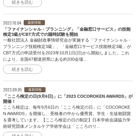
続きを読む
2023.10.04
最新情報
「ファイナンシャル・プランニング」「金融窓口サービス」の技能
検定3級がCBT方式での随時試験を開始
一般社団法人 金融財政事情研究会が実施する「ファイナンシャル・
プランニング技能検定3級」、「金融窓口サービス技能検定3級」が
CBT方式の申請受付を2023年10月1日(日)から開始しました。これ
により、全国47都道府県にある約330会場...
続きを読む
2023.09.05
最新情報
「こころ検定の日(9月6日)」に「2023 COCOROKEN AWARDS」が
開催！
こころ検定は、毎年9月6日の「こころ検定の日」に「COCOROKE
N AWARDS」を開催し、受検者の中から優秀賞、学生・生徒敢闘賞
を選考しています。【こころ検定の日の制定】日本学術会議協力学
術研究団体メンタルケア学術学会は「こころのリ...