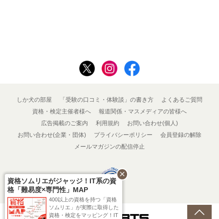
しか犬の部屋
「受験の口コミ・体験談」の書き方
よくあるご質問
資格・検定主催者様へ
報道関係・マスメディアの皆様へ
広告掲載のご案内
利用規約
お問い合わせ(個人)
お問い合わせ(企業・団体)
プライバシーポリシー
会員登録の解除
メールマガジンの配信停止
close
資格ソムリエがジャッジ！IT系の資
格「難易度×専門性」MAP
400以上の資格を持つ「資格
ソムリエ」が実際に取得した
資格・検定をマッピング！IT
Powered by