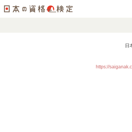
日
https://saigana