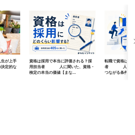
人生が上手
資格は採用で本当に評価される？採
転職で資格は武
の決定的な
用担当者405人に聞いた、資格・
者405人に聞
検定の本当の価値【まな...
つながる条件【まな