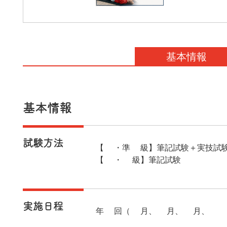
基本情報
基本情報
試験方法
【1・準1級】筆記試験＋実技試
【2・3級】筆記試験
実施日程
年4回（2月、5月、8月、11