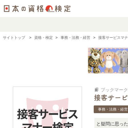
サイトトップ
資格・検定
事務・法務・経営
接客サービスマナ
bookmarks
ブックマーク
接客サービ
事務・法務・経営
この検定、難しい？」「どんな試験？」と疑問に思ったら、リ