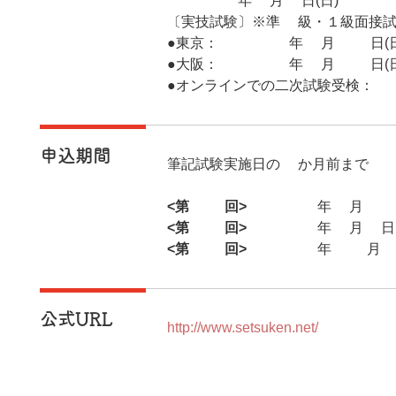
2026年2月8日(日)
〔実技試験〕※準1級・１級面接試
●東京：2026年3月15日(日
●大阪：2026年3月22日(日
●オンラインでの二次試験受検：2
申込期間
筆記試験実施日の1か月前まで
<第69回>
2025年5月12日
<第70回>
2025年8月4日(
<第71回>
2025年11月3日
公式URL
http://www.setsuken.net/