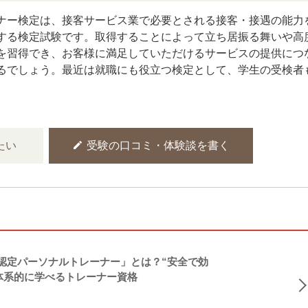
ナー検定は、接客サービス業で必要とされる接客・接遇の能力
する検定試験です。取得することによって立ち居振る舞いや高
を習得でき、お客様に満足していただけるサービスの提供につ
るでしょう。最近は就職にも役立つ検定として、学生の受検者
edit
たい
受験の口コミ・体験談を書く
NASM認定パーソナルトレーナー」とは？“安全で効
体系的に学べるトレーナー資格