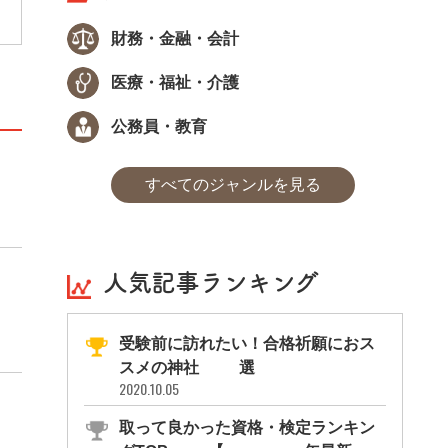
財務・金融・会計
医療・福祉・介護
公務員・教育
すべてのジャンルを見る
人気記事ランキング
受験前に訪れたい！合格祈願におス
スメの神社11選
2020.10.05
取って良かった資格・検定ランキン