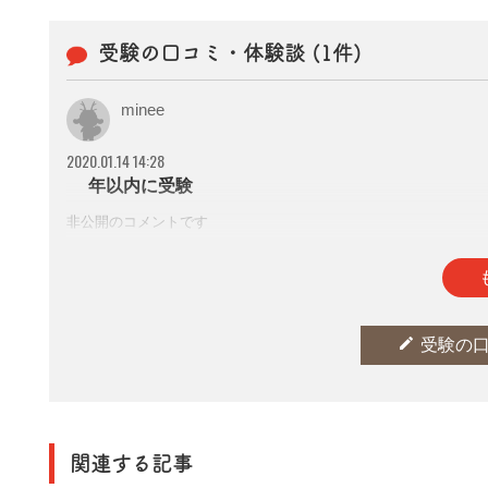
受験の口コミ・体験談 (1件)
minee
2020.01.14 14:28
1年以内に受験
非公開のコメントです
参考になった
thumb_up
0
edit
受験の
関連する記事