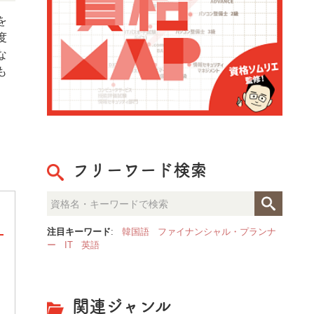
を
度
な
も
フリーワード検索
注目キーワード
:
韓国語
ファイナンシャル・プランナ
ー
IT
英語
整理収納のプロが見た「人生が
決定的な部屋の違いとは？
関連ジャンル