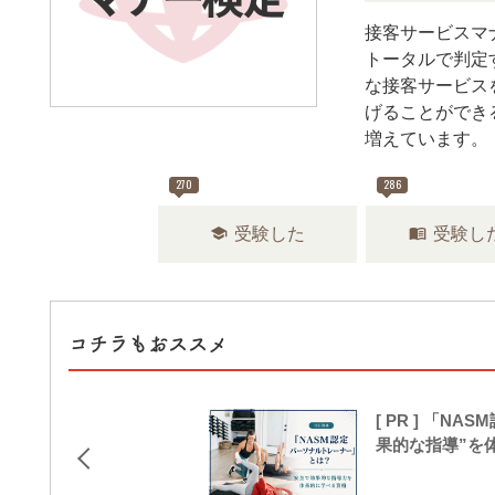
接客サービスマ
トータルで判定
な接客サービス
げることができ
増えています。
270
286
school
menu_book
受験した
受験し
コチラもおススメ
[ PR ] 「
果的な指導”を