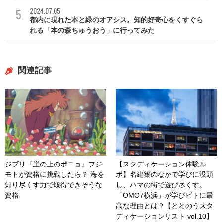
2024.07.05
都内に現れた本と緑のオアシス。知的好奇心をくすぐら
れる「本の森ちゅうおう」に行ってみた
関連記事
ジブリ『崖の上のポニョ』フジ
【スタディケーション体験ル
モトが資格に挑戦したら？ 海を
ポ】名建築のなかで学びに没頭
知り尽くす力で取得できそうな
し、ハマの街で遊び尽くす。
資格
「OMO7横浜」が学びビトに最
高な理由とは？【ととのうスタ
ディケーションリスト vol.10】