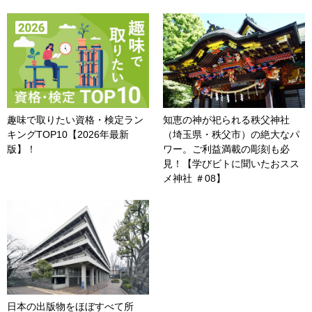
趣味で取りたい資格・検定ラン
知恵の神が祀られる秩父神社
キングTOP10【2026年最新
（埼玉県・秩父市）の絶大なパ
版】！
ワー。ご利益満載の彫刻も必
見！【学びビトに聞いたおスス
メ神社 ＃08】
日本の出版物をほぼすべて所