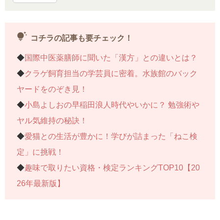
tips_and_updates
コチラの記事も要チェック！
◆
国際中医薬膳師に聞いた「漢方」との違いとは？
◆
クラゲ飼育担当の学芸員に密着。水族館のバック
ヤードをのぞき見！
◆
小島よしおの早稲田浪人時代やいかに？ 勉強術や
ヤル気維持の秘訣！
◆
愛猫との生活が豊かに！学びが詰まった「ねこ検
定」に挑戦！
◆
趣味で取りたい資格・検定ランキングTOP10【20
26年最新版】