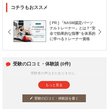
コチラもおススメ
[ PR ] 「NASM認定パーソ
ナルトレーナー」とは？“安
全で効果的な指導”を体系的
に学べるトレーナー資格
受験の口コミ・体験談 (0件)
受験者の声はまだありません。
皆さまの投稿をお待ちしております。
もっと見る
受験の口コミ・体験談を書く
edit