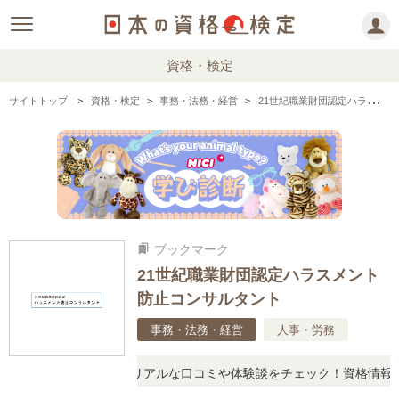
資格・検定
サイトトップ
資格・検定
事務・法務・経営
21世紀職業財団認定ハラスメント防止コンサルタントの情報まとめ
ブックマーク
bookmarks
21世紀職業財団認定ハラスメント
防止コンサルタント
事務・法務・経営
人事・労務
と疑問に思ったら、リアルな口コミや体験談をチェック！資格情報の下