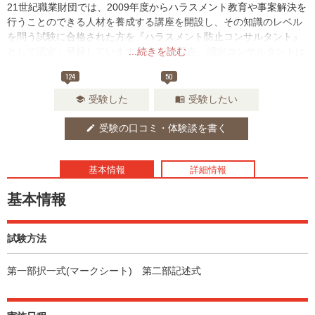
21世紀職業財団では、2009年度からハラスメント教育や事案解決を
行うことのできる人材を養成する講座を開設し、その知識のレベル
を問う試験に合格された方を『ハラスメント防止コンサルタント』
として認定・登録しています。2026年現在、認定コンサルタントは
...続きを読む
900人を超え、ハラスメント問題の専門家としての知見を活かし
124
50
て、ハラスメントのない快適な職場づくりを目指して活動していま
す。
受験した
受験したい
school
menu_book
受験の口コミ・体験談を書く
edit
基本情報
詳細情報
基本情報
試験方法
第一部択一式(マークシート) 第二部記述式