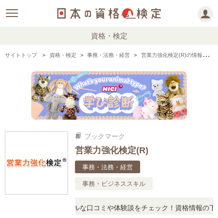
資格・検定
サイトトップ
資格・検定
事務・法務・経営
営業力強化検定(R)の情報まとめ
ブックマーク
bookmarks
営業力強化検定(R)
事務・法務・経営
事務・ビジネススキル
問に思ったら、リアルな口コミや体験談をチェック！資格情報の下から