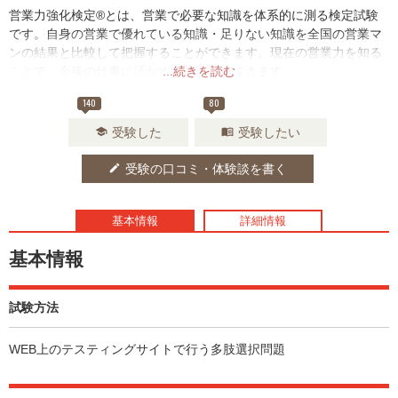
営業力強化検定®とは、営業で必要な知識を体系的に測る検定試験
です。自身の営業で優れている知識・足りない知識を全国の営業マ
ンの結果と比較して把握することができます。現在の営業力を知る
ことで、今後の仕事に活かすことが期待できます。
...続きを読む
140
80
受験した
受験したい
school
menu_book
受験の口コミ・体験談を書く
edit
基本情報
詳細情報
基本情報
試験方法
WEB上のテスティングサイトで行う多肢選択問題