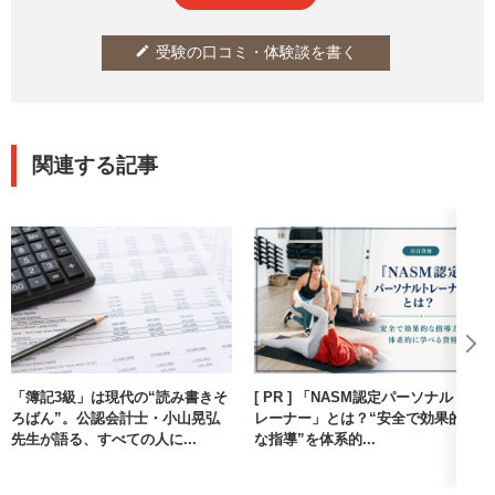
受験の口コミ・体験談を書く
edit
関連する記事
「簿記3級」は現代の“読み書きそ
[ PR ] 「NASM認定パーソナルト
ろばん”。公認会計士・小山晃弘
レーナー」とは？“安全で効果的
先生が語る、すべての人に...
な指導”を体系的...