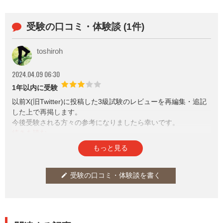
受験の口コミ・体験談 (1件)
toshiroh
2024.04.09 06:30
1年以内に受験
以前X(旧Twitter)に投稿した3級試験のレビューを再編集・追記
した上で再掲します。
今後受験される方々の参考になりましたら幸いです。
【2022年度第5回3級学科試験】
参考になった
通報
thumb_up
report
6
もっと見る
・例年は50問中ラスト5問のみの計算問題が20問に増加
・時事問題も増加。ホテルブランド、インバウンド、GoToTrav
el等の最新の傾向を把握する必要がある(但し、2023年度学科試
受験の口コミ・体験談を書く
edit
験では問われなかった内容も有り)
【2022年度第5回3級実技試験】
【2023年度第6回3級実技試験】