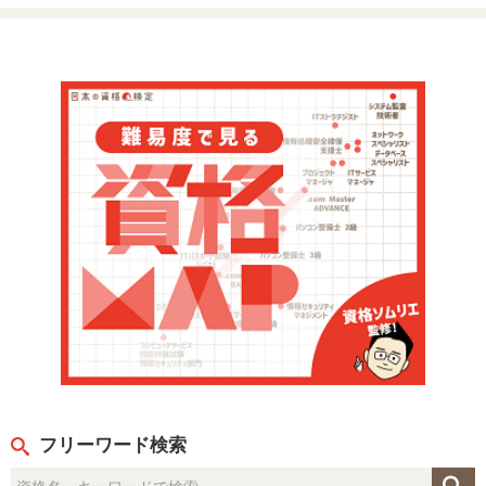
【追記.3】
'23年にX(旧Twitter)のメッセージ経由で計算問題の勉強方法に
ついて質問を受けたので回答しました。
そのとき回答した内容を一部編集して転載します。
①公式テキスト「ホテルマネジメント ベーシック」「過去問題
集」の計算問題は確実に解答出来るまで演習する。
(2級以上を受験するなら「ホテルマネジメント アドバンス」も
必要かもしれません)
②公式サイトの補足資料には必ず目を通す。
(お知らせを遡って探して下さい)
③根本的に計算方法等が分からない場合は、YouTubeのホテル
マネジメント技能検定解説動画を視聴する。
(計算方法や覚えるべき公式も解説しています)
フリーワード検索