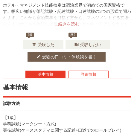
ホテル・マネジメント技能検定は宿泊業界で初めての国家資格で
す。幅広い知識が筆記試験・記述試験・口述試験の3つの形式で問わ
れます。これから宿泊業界を目指す方から、マネジメントする立場
の方までホテルや旅館に従事する方それぞれのキャリアに合わせた
...続きを読む
級を受検することができます。
307
289
受験した
受験したい
school
menu_book
受験の口コミ・体験談を書く
edit
基本情報
詳細情報
基本情報
試験方法
【1級】
学科試験(マークシート方式)
実技試験(ケーススタディに関する記述+口述でのロールプレイ)