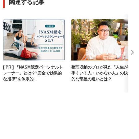
関連する記事
・過去問をやっていれば計算問題はある程度は解ける。解答用
紙への記入には注意が必要(桁数や人・円等の単位の有無)
・2022年度以降は学科・実技共に傾向が大きく変わっており、
特に実技試験の出題形式がまだ安定していないように見えるの
で注意が必要
【追記.1】
試験開始直後～試験中に問題の訂正が入ることがあるので、試
験官の説明をよく聞いて下さい。
特に実技試験は、私が受験した過去2回共に訂正が入りました。
[ PR ] 「NASM認定パーソナルト
整理収納のプロが見た「人生が上
レーナー」とは？“安全で効果的
手くいく人・いかない人」の決定
【追記.2】
な指導”を体系的...
的な部屋の違いとは？
独学やホテル業界未経験の場合は、公式参考書「ホテル・マネ
ジメント～ベーシック(3級相当)」が分かりやすいと思います。
(他にも「ホテル・マネジメント～アドバンス(2級・1級向
け？)」も有りますが、3級の勉強はベーシックのみで十分でし
た)
現在(2024年6月時点)は公式サイトの販売書籍一覧から消えてお
り、また他の公式参考書で今も販売している「ホテル・マネジ
メント概論I」は(個人的には)使い難かったので、フリマサイト
等で見かけたら確保しておくと良いかもしれません。