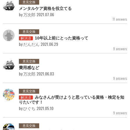
意見交換
メンタルケア資格を役立てる
by 万次郎
2021.07.06
11 answers
意見交換
10年以上前にとった資格って
解決済
by だんだん
2021.06.29
9 answers
意見交換
費用感など
by 万次郎
2021.06.03
9 answers
意見交換
みなさんが受けようと思っている資格・検定を知
解決済
りたいです！
by ひぐち
2021.05.10
9 answers
意見交換