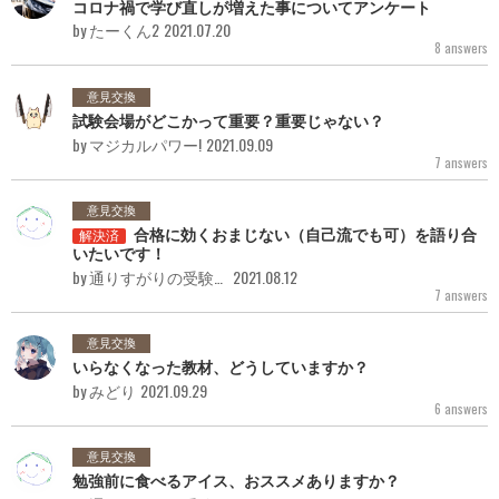
コロナ禍で学び直しが増えた事についてアンケート
by たーくん2
2021.07.20
8 answers
意見交換
試験会場がどこかって重要？重要じゃない？
by マジカルパワー!
2021.09.09
7 answers
意見交換
合格に効くおまじない（自己流でも可）を語り合
解決済
いたいです！
by 通りすがりの受験者
2021.08.12
7 answers
意見交換
いらなくなった教材、どうしていますか？
by みどり
2021.09.29
6 answers
意見交換
勉強前に食べるアイス、おススメありますか？