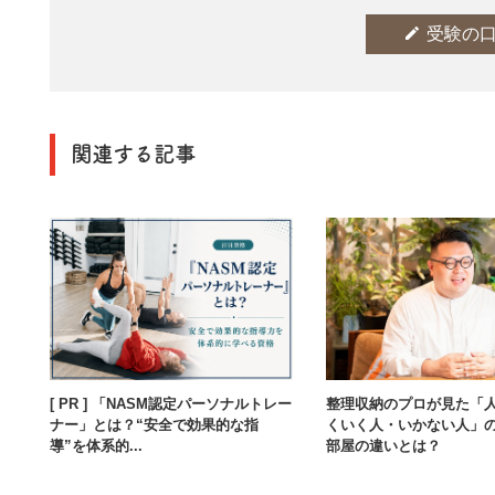
edit
受験の
関連する記事
[ PR ] 「NASM認定パーソナルトレー
整理収納のプロが見た「
ナー」とは？“安全で効果的な指
くいく人・いかない人」
導”を体系的...
部屋の違いとは？