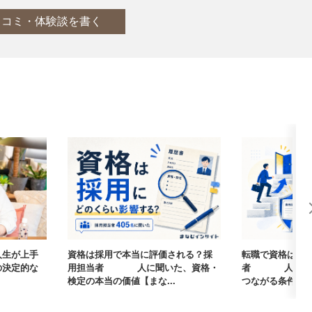
口コミ・体験談を書く
人生が上手
資格は採用で本当に評価される？採
転職で資格は武
の決定的な
用担当者405人に聞いた、資格・
者405人に聞
検定の本当の価値【まな...
つながる条件【まな