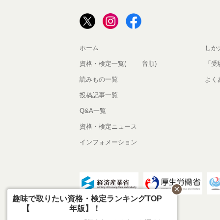
ホーム
しか
資格・検定一覧(50音順)
「受
読みもの一覧
よく
投稿記事一覧
Q&A一覧
資格・検定ニュース
インフォメーション
close
趣味で取りたい資格・検定ランキングTOP1
0【2026年版】！