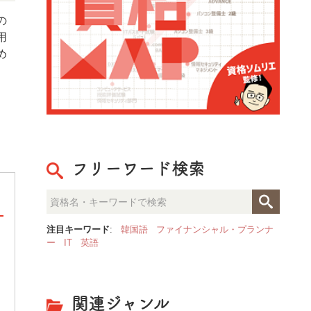
の
用
め
フリーワード検索
注目キーワード
:
韓国語
ファイナンシャル・プランナ
ー
IT
英語
整理収納のプロが見た「人生が
決定的な部屋の違いとは？
関連ジャンル