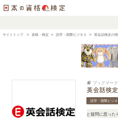
サイトトップ
資格・検定
語学・国際ビジネス
英会話検定の情
bookmarks
ブックマーク
英会話検定
語学・国際ビジネ
この検定、難しい？」「どんな試験？」と疑問に思ったら、リ