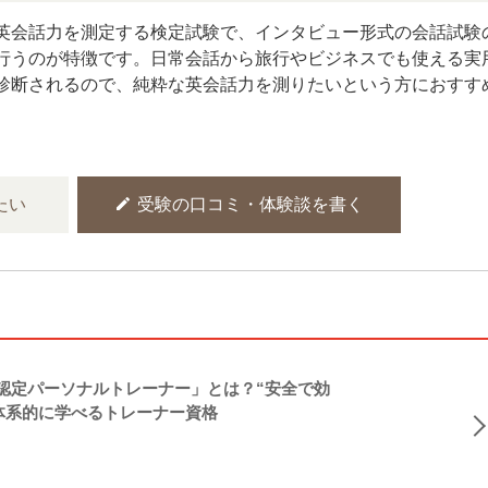
英会話力を測定する検定試験で、インタビュー形式の会話試験
行うのが特徴です。日常会話から旅行やビジネスでも使える実
診断されるので、純粋な英会話力を測りたいという方におすす
edit
たい
受験の口コミ・体験談を書く
NASM認定パーソナルトレーナー」とは？“安全で効
体系的に学べるトレーナー資格