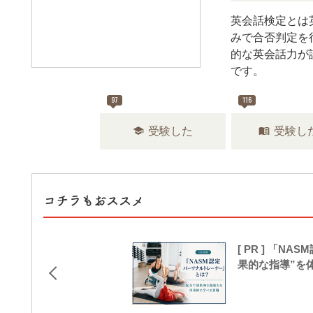
英会話検定とは
みで合否判定を
的な英会話力が
です。
97
116
school
menu_book
受験した
受験し
コチラもおススメ
[ PR ] 「
果的な指導”を