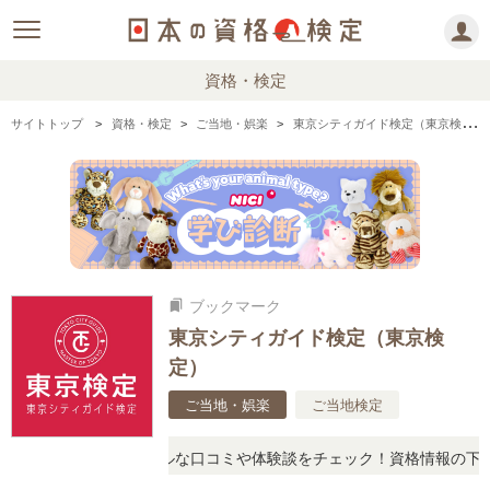
資格・検定
サイトトップ
資格・検定
ご当地・娯楽
東京シティガイド検定（東京検定）の情報まとめ
ブックマーク
bookmarks
東京シティガイド検定（東京検
定）
ご当地・娯楽
ご当地検定
問に思ったら、リアルな口コミや体験談をチェック！資格情報の下から