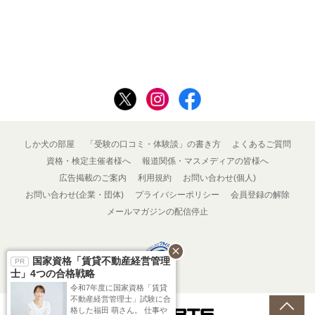
しか犬の部屋
「受験の口コミ・体験談」の書き方
よくあるご質問
資格・検定主催者様へ
報道関係・マスメディアの皆様へ
広告掲載のご案内
利用規約
お問い合わせ(個人)
お問い合わせ(企業・団体)
プライバシーポリシー
会員登録の解除
メールマガジンの配信停止
close
国家資格「賃貸不動産経営管理
士」4つの合格戦略
令和7年度に国家資格「賃貸
不動産経営管理士」試験に合
格した福田 萌さん。 仕事や
Powered by