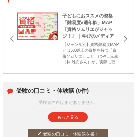
子どもにおススメの資格
「難易度×適年齢」MAP
〔資格ソムリエがジャッ
ジ！〕 ｜学びのメディア
【ジャンル別】資格難易度MAP
とは500以上の資格を持つ「資
格ソムリエ」こと、はやし先生
（林 雄次さん）が、実際に取得
した資格・検定をマッピング。
今回は、子どもにおススメの資
格を「難易度」と「適年齢」が
一目で分かるようにご紹介。子
受験の口コミ・体験談 (0件)
どもに何を受験させようか迷っ
ているときや、資格のレベルを
受験者の声はまだありません。
知りたいときなどに、ぜひ活用
ください！
皆さまの投稿をお待ちしております。
もっと見る
受験の口コミ・体験談を書く
edit