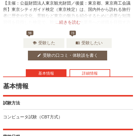
【主催：公益財団法人東京観光財団／後援：東京都、東京商工会議
所】東京シティガイド検定（東京検定）は、国内外から訪れる旅行
者に歴史や文化、景観など東京の魅力を紹介するために必要な知識
習得を目指した検定で、観光関係者や観光業界への就職を目指す方
...続きを読む
やまち歩きを楽しみたい方に選ばれてきたご当地検定の先駆けで
59
73
す。
受験した
受験したい
school
menu_book
受験の口コミ・体験談を書く
edit
基本情報
詳細情報
基本情報
試験方法
コンピュータ試験（CBT方式）