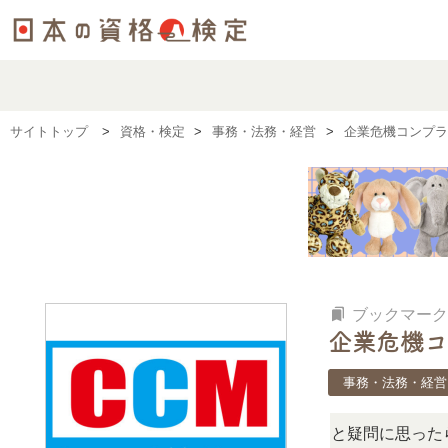
サイトトップ
資格・検定
事務・法務・経営
企業危機コンプラ
bookmarks
ブックマーク
企業危機コ
事務・法務・経営
この検定、難しい？」「どんな試験？」と疑問に思ったら、リ