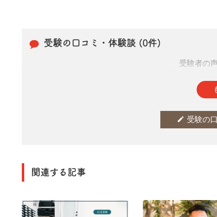
受験の口コミ・体験談 (0件)
受験者の
皆さまの投稿
edit
受験の
関連する記事