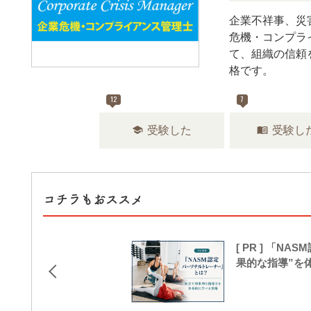
企業不祥事、災
危機・コンプラ
て、組織の信頼
格です。
12
7
school
menu_book
受験した
受験し
コチラもおススメ
[ PR ] 「
果的な指導”を