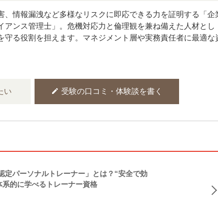
害、情報漏洩など多様なリスクに即応できる力を証明する「企
イアンス管理士」。危機対応力と倫理観を兼ね備えた人材とし
を守る役割を担えます。マネジメント層や実務責任者に最適な
edit
たい
受験の口コミ・体験談を書く
NASM認定パーソナルトレーナー」とは？“安全で効
体系的に学べるトレーナー資格