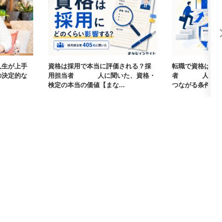
人生が上手
資格は採用で本当に評価される？採
転職で資格は武
の決定的な
用担当者405人に聞いた、資格・
者405人に聞
検定の本当の価値【まな...
つながる条件【まな