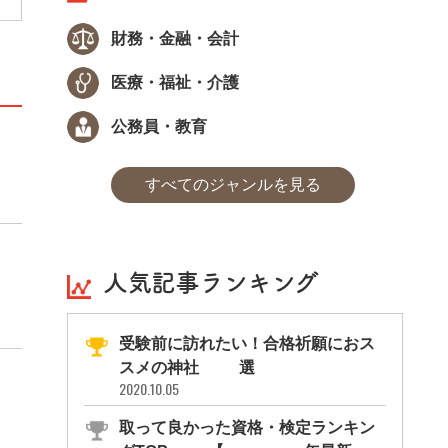
財務・金融・会計
医療・福祉・介護
公務員・教育
すべてのジャンルを見る
人気記事ランキング
受験前に訪れたい！合格祈願におス
スメの神社11選
2020.10.05
取って良かった資格・検定ランキン