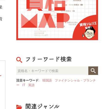
業
資
フリーワード検索
注目キーワード
:
韓国語
ファイナンシャル・プランナ
ー
IT
英語
整理収納のプロが見た「人生が
決定的な部屋の違いとは？
関連ジャンル