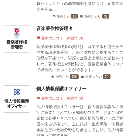
報セキュリティの基本知識を身につけ、企業の安
全を守る...
65
38
受験した
受験したい
school
menu_book
音楽著作権管理者
受験の口コミ・体験談 (0)
chat_bubble
音楽著作権管理者の資格は、音楽出版社協会が主
催する講座を受講し、修了試験に合格することで
取得が可能です。講座では音楽出版社の業務をは
じめ、著作権法や判例など、音楽産業全体につい
て総合的に学ぶことができます。
288
217
受験した
受験したい
school
menu_book
個人情報保護オフィサー
受験の口コミ・体験談 (0)
chat_bubble
個人情報保護オフィサーは、個人情報保護法の遵
守に必要とされている知識や判断力、および日常
業務に必要とされている個人情報取扱いへの理解
度を測る資格です。主に銀行・生命保険・消費者
金融などの金融分野を対象としており、個人情報
取扱いに関する幅...