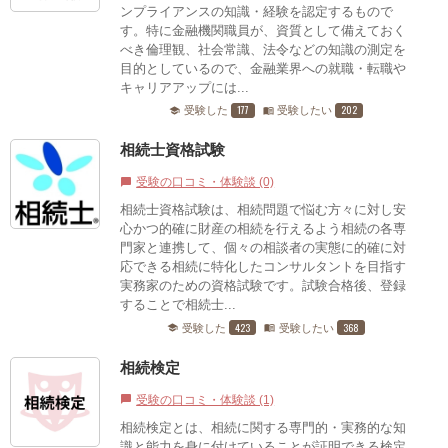
ンプライアンスの知識・経験を認定するもので
す。特に金融機関職員が、資質として備えておく
べき倫理観、社会常識、法令などの知識の測定を
目的としているので、金融業界への就職・転職や
キャリアアップには...
177
202
受験した
受験したい
school
menu_book
相続士資格試験
受験の口コミ・体験談 (0)
chat_bubble
相続士資格試験は、相続問題で悩む方々に対し安
心かつ的確に財産の相続を行えるよう相続の各専
門家と連携して、個々の相談者の実態に的確に対
応できる相続に特化したコンサルタントを目指す
実務家のための資格試験です。試験合格後、登録
することで相続士...
423
368
受験した
受験したい
school
menu_book
相続検定
受験の口コミ・体験談 (1)
chat_bubble
相続検定とは、相続に関する専門的・実務的な知
識と能力を身に付けていることが証明できる検定