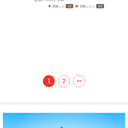
122
103
受験した
受験したい
school
menu_book
1
2
>>