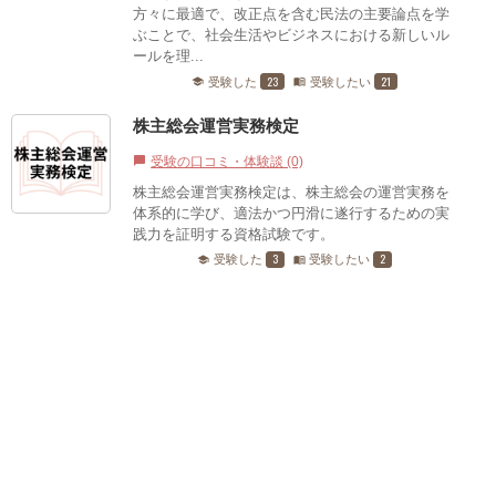
方々に最適で、改正点を含む民法の主要論点を学
ぶことで、社会生活やビジネスにおける新しいル
ールを理...
23
21
受験した
受験したい
school
menu_book
株主総会運営実務検定
受験の口コミ・体験談 (0)
chat_bubble
株主総会運営実務検定は、株主総会の運営実務を
体系的に学び、適法かつ円滑に遂行するための実
践力を証明する資格試験です。
3
2
受験した
受験したい
school
menu_book