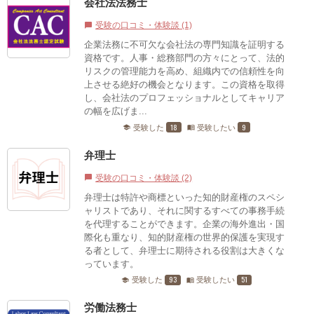
会社法法務士
受験の口コミ・体験談 (1)
chat_bubble
企業法務に不可欠な会社法の専門知識を証明する
資格です。​人事・総務部門の方々にとって、法的
リスクの管理能力を高め、組織内での信頼性を向
上させる絶好の機会となります。​この資格を取得
し、会社法のプロフェッショナルとしてキャリア
の幅を広げま...
18
9
受験した
受験したい
school
menu_book
弁理士
受験の口コミ・体験談 (2)
chat_bubble
弁理士は特許や商標といった知的財産権のスペシ
ャリストであり、それに関するすべての事務手続
を代理することができます。企業の海外進出・国
際化も重なり、知的財産権の世界的保護を実現す
る者として、弁理士に期待される役割は大きくな
っています。
93
51
受験した
受験したい
school
menu_book
労働法務士