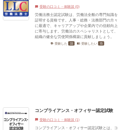
受験の口コミ・体験談 (0)
chat_bubble
労働法務士認定試験は、労働法全般の専門知識を
証明する資格です。​人事・総務・法務部門の方々
に最適で、キャリアアップや企業内での信頼向上
に寄与します。​労働法のスペシャリストとして、
組織の健全な労使関係構築に貢献しましょう。
33
15
受験した
受験したい
school
menu_book
コンプライアンス・オフィサー認定試験
受験の口コミ・体験談 (1)
chat_bubble
コンプライアンス・オフィサー認定試験とは、コ