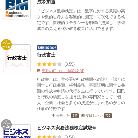
成を加速
「ビジネス数学検定」は、数字に対する意識の高
さや数的思考力を客観的に測定・可視化できる検
定です。数理的リテラシーを明確に把握し、学習
成果の見える化や教育改善に活用できます。
RANKING
2023
行政書士
(3.55)
受験の口コミ・体験談 (4)
chat_bubble
行政書士は、官公署や行政機関への許可・認可に
関する行政書類、権利義務、事実証明に関する書
類の作成や申請の代行を主に行っています。国民
と行政の橋渡しを担う法律の専門家として、個
人・企業・社会と多くの接点が生まれるのがこの
仕事の特徴です。
917
730
受験した
受験したい
school
menu_book
ビジネス実務法務検定試験®
(3.54)