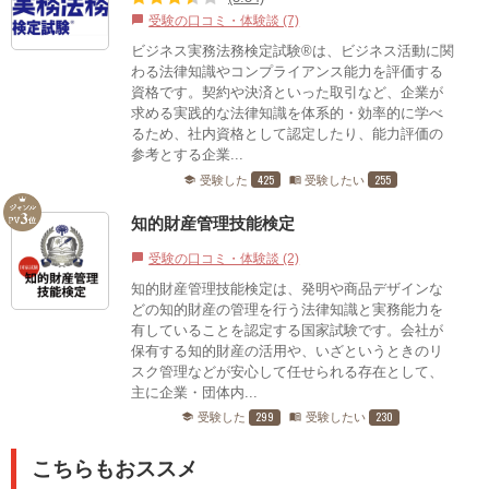
受験の口コミ・体験談 (7)
chat_bubble
ビジネス実務法務検定試験®は、ビジネス活動に関
わる法律知識やコンプライアンス能力を評価する
資格です。契約や決済といった取引など、企業が
求める実践的な法律知識を体系的・効率的に学べ
るため、社内資格として認定したり、能力評価の
参考とする企業...
425
255
受験した
受験したい
school
menu_book
知的財産管理技能検定
受験の口コミ・体験談 (2)
chat_bubble
知的財産管理技能検定は、発明や商品デザインな
どの知的財産の管理を行う法律知識と実務能力を
有していることを認定する国家試験です。会社が
保有する知的財産の活用や、いざというときのリ
スク管理などが安心して任せられる存在として、
主に企業・団体内...
299
230
受験した
受験したい
school
menu_book
こちらもおススメ