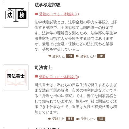
法学検定試験
受験の口コミ・体験談 (1)
chat_bubble
法学検定試験とは、法学全般の学力を客観的に評
価する試験で、全国規模では国内唯一の検定で
す。法律学の理解度を測るため、法学部の学生や
法曹家を目指す人が受験をする傾向にあります
が、最近では金融・保険などの法に関わる業界
で、受験を推奨している...
310
385
受験した
受験したい
school
menu_book
司法書士
受験の口コミ・体験談 (0)
chat_bubble
司法書士は、私たちの日常生活で発生するさまざ
まな法律問題の解決、市民の権利保護などができ
る「身近な街の法律家」です。難関な国家資格と
して知られていますが、性別や年齢に関係なく活
躍できる仕事なので、近年は女性の有資格者も増
加しています。
288
180
受験した
受験したい
school
menu_book