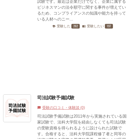
試験です。最近は企業だけでなく、企業に属する
ビジネスマンの法令順守に関する事件が増えてい
るため、コンプライアンスの知識や能力を持って
いる人材へのニー...
262
197
受験した
受験したい
school
menu_book
司法試験予備試験
受験の口コミ・体験談 (0)
chat_bubble
司法試験予備試験は2011年から実施されている国
家試験で、法科大学院を経由しなくても司法試験
の受験資格を得られるように設けられた試験で
す。合格すると、法科大学院課程修了者と同等の