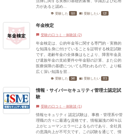
法律に関する実務の基礎的素養、学識および応用
力があると認め...
101
127
受験した
受験したい
school
menu_book
年金検定
受験の口コミ・体験談 (2)
chat_bubble
年金検定は、公的年金等に関する専門的・実務的
な知識を身に付けていることを証明する検定試験
です。老齢年金の全体像はもとより、障害年金及
び遺族年金の支給要件や年金額の計算、また公的
医療保障の基礎についても問われるので、より幅
広く深い知識を習...
341
173
受験した
受験したい
school
menu_book
情報・サイバーセキュリティ管理士認定試
験
受験の口コミ・体験談 (1)
chat_bubble
情報セキュリティ 認定試験は、事務・管理系や管
理職の方々に最適な資格です。​情報漏洩の90％以
上がヒューマンエラーによるものであり、全社員
の意識向上が不可欠です。​この試験を通じて、情