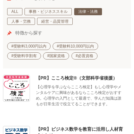
ALL
事務・ビジネススキル
法律・法務
人事・労務
経営・品質管理
特徴から探す
#受験料3,000円以内
#受験料10,000円以内
#受験料学割有
#国家資格
#必置資格
【PR】こころ検定®（文部科学省後援）
【心理学を学ぶならこころ検定】もし心理学やメ
ンタルケアに興味があるならこころ検定がおすす
め。心理学の入門として最適で、学んだ知識は誰
もが日常生活で役立てることができます。
【PR】ビジネス数学を教育に活用し人材育