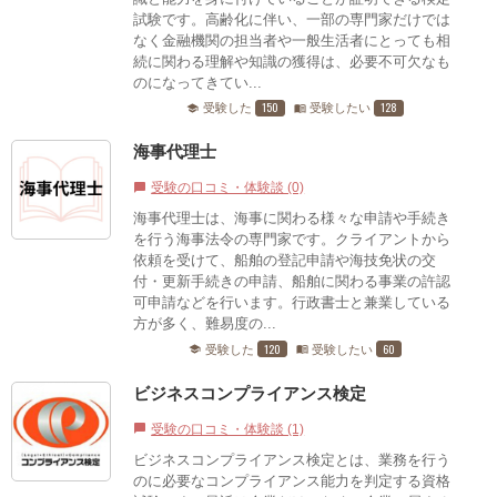
試験です。高齢化に伴い、一部の専門家だけでは
なく金融機関の担当者や一般生活者にとっても相
続に関わる理解や知識の獲得は、必要不可欠なも
のになってきてい...
150
128
受験した
受験したい
school
menu_book
海事代理士
受験の口コミ・体験談 (0)
chat_bubble
海事代理士は、海事に関わる様々な申請や手続き
を行う海事法令の専門家です。クライアントから
依頼を受けて、船舶の登記申請や海技免状の交
付・更新手続きの申請、船舶に関わる事業の許認
可申請などを行います。行政書士と兼業している
方が多く、難易度の...
120
60
受験した
受験したい
school
menu_book
ビジネスコンプライアンス検定
受験の口コミ・体験談 (1)
chat_bubble
ビジネスコンプライアンス検定とは、業務を行う
のに必要なコンプライアンス能力を判定する資格