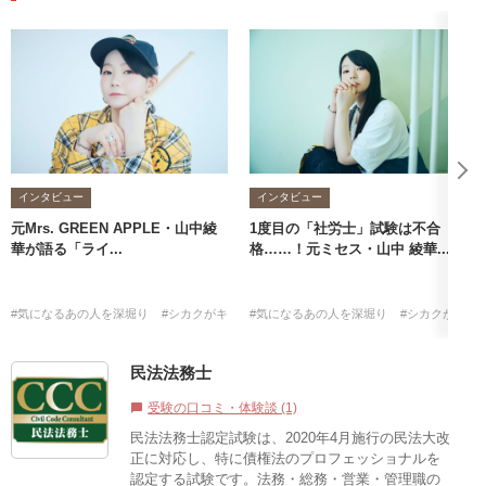
インタビュー
インタビュー
元Mrs. GREEN APPLE・山中綾
1度目の「社労士」試験は不合
華が語る「ライ...
格……！元ミセス・山中 綾華...
#気になるあの人を深堀り
#シカクがキッカケ
#気になるあの人を深堀り
#山中綾華
#社労士
#シカクがキッ
民法法務士
受験の口コミ・体験談 (1)
chat_bubble
民法法務士認定試験は、2020年4月施行の民法大改
正に対応し、特に債権法のプロフェッショナルを
認定する試験です。​法務・総務・営業・管理職の