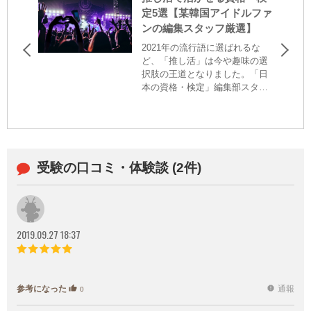
定5選【某韓国アイドルファ
ンの編集スタッフ厳選】
2021年の流行語に選ばれるな
ど、「推し活」は今や趣味の選
択肢の王道となりました。「日
本の資格・検定」編集部スタッ
フも、某K-POPアイドルにハマ
ること1年。推し活を続ける上で
「こんな知識があったら……」
と痛感した体験をもとに、推し
活に活かせそうな資格・検定を
受験の口コミ・体験談 (2件)
厳選しました。
2019.09.27 18:37
参考になった
通報
thumb_up
report
0