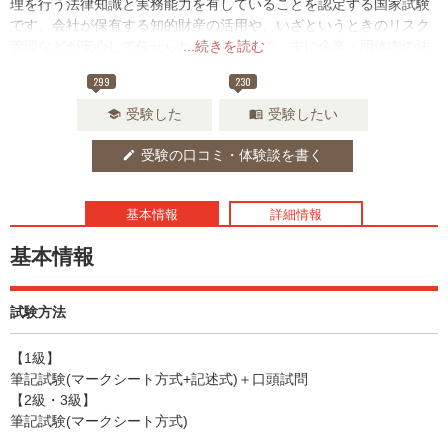
理を行う法律知識と実務能力を有していることを認定する国家試験
です。会社が保有する知的財産の活用や、いざというときのリスク
管理などが安心して任せられる存在として、主に企業・団体内の法
...続きを読む
務部や知的財産部で必要とされるでしょう。
299
230
受験した
受験したい
school
menu_book
受験の口コミ・体験談を書く
edit
基本情報
詳細情報
基本情報
試験方法
【1級】
筆記試験(マークシート方式+記述式)＋口頭試問
【2級・3級】
筆記試験(マークシート方式)