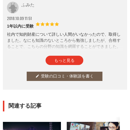
ふみた
2018.10.09 11:51
1年以内に受験
社内で知的財産について詳しい人間がいなかったので、取得し
ました。なにも知識のないところから勉強しましたが、合格す
ることで、こちらの分野の知識を網羅することができました。
参考になった
通報
thumb_up
report
11
もっと見る
受験の口コミ・体験談を書く
edit
関連する記事