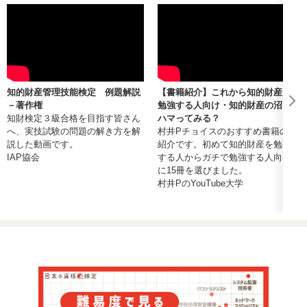
知的財産管理技能検定 例題解説
【書籍紹介】これから知的財産を
－著作権
勉強する人向け・知的財産の沼に
知財検定３級合格を目指す皆さん
ハマってみる？
へ、実技試験の問題の解き方を解
村井Pチョイスのおすすめ書籍の
説した動画です。
紹介です。初めて知的財産を勉強
IAP協会
する人からガチで勉強する人向け
に15冊を選びました。
村井PのYouTube大学