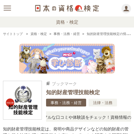
資格・検定
サイトトップ
資格・検定
事務・法務・経営
知的財産管理技能検定の情報まとめ・口コミ・体験談
ブックマーク
bookmarks
知的財産管理技能検定
事務・法務・経営
法律・法務
疑問に思ったら、リアルな口コミや体験談をチェック！資格情報の下か
知的財産管理技能検定は、発明や商品デザインなどの知的財産の管