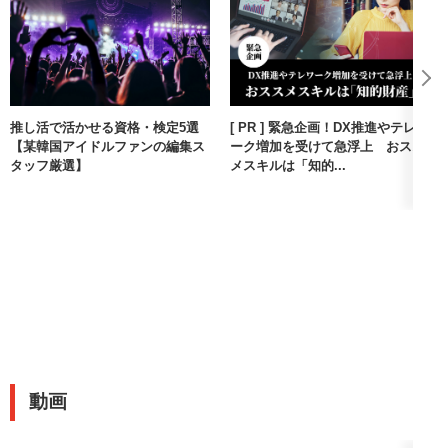
推し活で活かせる資格・検定5選
[ PR ] 緊急企画！DX推進やテレワ
【某韓国アイドルファンの編集ス
ーク増加を受けて急浮上 おスス
タッフ厳選】
メスキルは「知的...
動画