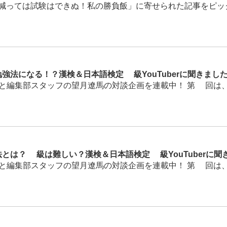
っては試験はできぬ！私の勝負飯」に寄せられた記事をピックア
強法になる！？漢検＆日本語検定1級YouTuberに聞きまし
んと編集部スタッフの望月遼馬の対談企画を連載中！ 第4回は、動
とは？1級は難しい？漢検＆日本語検定1級YouTuberに
んと編集部スタッフの望月遼馬の対談企画を連載中！ 第3回は、日