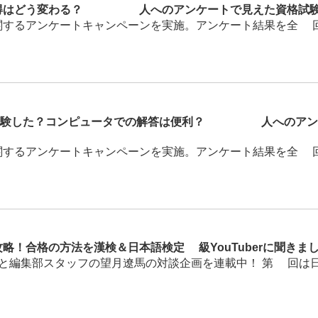
得はどう変わる？1300人へのアンケートで見えた資格試
するアンケートキャンペーンを実施。アンケート結果を全5回の
う受験した？コンピュータでの解答は便利？1300人へのア
するアンケートキャンペーンを実施。アンケート結果を全5回の
略！合格の方法を漢検＆日本語検定1級YouTuberに聞きま
んと編集部スタッフの望月遼馬の対談企画を連載中！ 第2回は日本