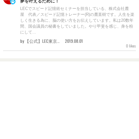
夢を叶えるために！
LECでスピード記憶術セミナーを担当している、株式会社麓
屋 代表／スピード記憶トレーナー(R)の麓直樹です。人生を楽
しく生きる為に、脳の使い方をお伝えしています。私は20数年
間、国会議員の秘書をしていました。やり甲斐を感じ、身を粉
にして...
by 【公式】LEC東京リーガルマインド
2019.08.01
0 likes