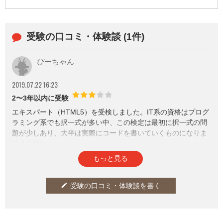
採用するケースも増えており、I
T初心者でもIT業界で働くチャン
スが得やすくなっています。&a
受験の口コミ・体験談 (1件)
mp;n...
ぴーちゃん
2019.07.22 16:23
2〜3年以内に受験
エキスパート（HTML5）を受検しました。IT系の資格はプログ
ラミング系でも択一式が多い中、この検定は最初に択一式の問
題が少しあり、大半は実際にコードを書いていくものになりま
す。当然、パソコンで受検です。一つのサイトを作り上げる課
題なんですが、基本は細かく体裁等の指示がされていますし、
参考になった
通報
thumb_up
report
3
もっと見る
共通のCSSは用意された状態なので、そんなに網羅的に記憶し
ておく必要は無いですが、基本的なタグやスタイルの指定の仕
方は知っておく必要はあります。公式問題集があって、ほぼ本
受験の口コミ・体験談を書く
edit
番と同じなので、それを事前にやっておくと確実に合格できる
と思います。