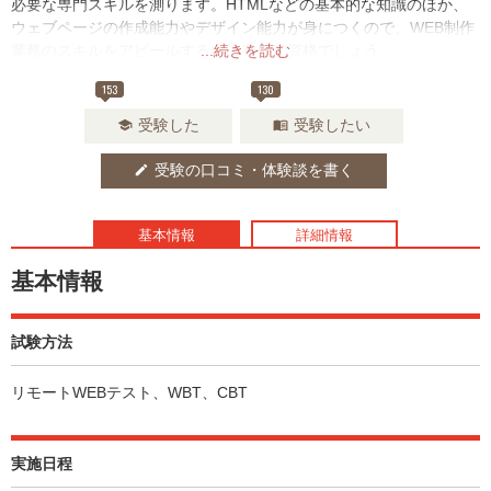
必要な専門スキルを測ります。HTMLなどの基本的な知識のほか、
ウェブページの作成能力やデザイン能力が身につくので、WEB制作
業務のスキルをアピールするには有効な資格でしょう。
...続きを読む
153
130
受験した
受験したい
school
menu_book
受験の口コミ・体験談を書く
edit
基本情報
詳細情報
基本情報
試験方法
リモートWEBテスト、WBT、CBT
実施日程