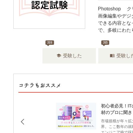
Photoshop
画像編集やデジ
できる内容とな
で、多岐にわた
209
265
school
menu_book
受験した
受験し
コチラもおススメ
初心者必見！I
材のプロに聞き
市場規模が年々拡
界。ここ数年の就
エンジニア枠で採