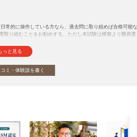
年程度日常的に操作している方なら、過去問に取り組めば合格可能
度取り組むことをお勧めする。ただし本試験は模擬より難易度
にあたるとよい。
通
report
もっと見る
口コミ・体験談を書く