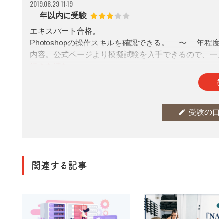
2019.08.29 11:19
1年以内に受験
エキスパート合格。
Photoshopの操作スキルを確認できる。2〜3
内容。公式ページより模擬試験を入手できるので、一
高め。一回で合格したいなら、公式テキストで過去問
参考になった
thumb_up
2
edit
受験の
関連する記事