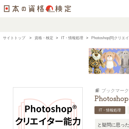
サイトトップ
資格・検定
IT・情報処理
Photoshop(R
bookmarks
ブックマーク
Photos
IT・情報処理
この検定、難しい？」「どんな試験？」と疑問に思ったら、リ