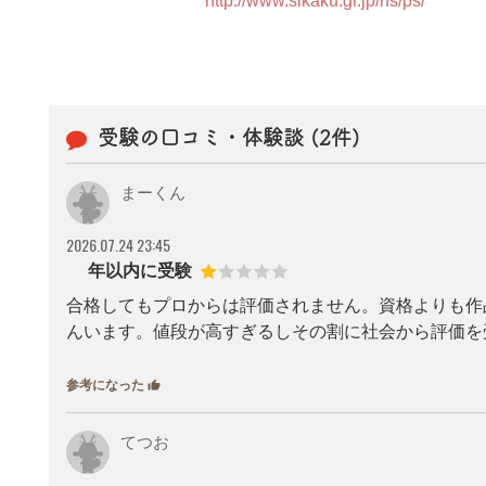
http://www.sikaku.gr.jp/ns/ps/
受験の口コミ・体験談 (2件)
まーくん000
2026.07.24 23:45
1年以内に受験
合格してもプロからは評価されません。資格よりも作
んいます。値段が高すぎるしその割に社会から評価を
参考になった
thumb_up
0
てつお