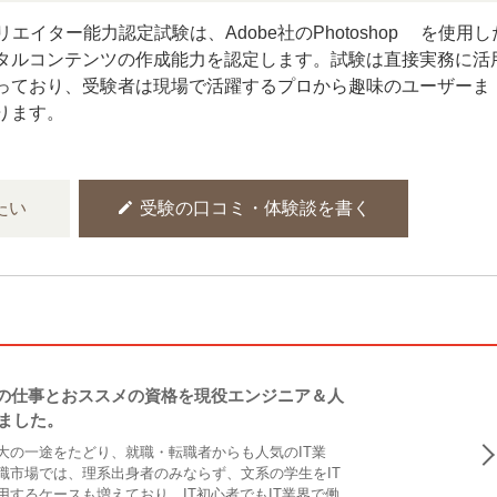
®クリエイター能力認定試験は、Adobe社のPhotoshop®を使用し
タルコンテンツの作成能力を認定します。試験は直接実務に活
っており、受験者は現場で活躍するプロから趣味のユーザーま
ります。
edit
たい
受験の口コミ・体験談を書く
Tの仕事とおススメの資格を現役エンジニア＆人
ました。
大の一途をたどり、就職・転職者からも人気のIT業
職市場では、理系出身者のみならず、文系の学生をIT
用するケースも増えており、IT初心者でもIT業界で働