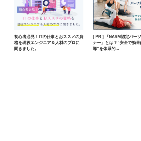
初心者必見！ITの仕事とおススメの資
[ PR ] 「NASM認定パ
格を現役エンジニア＆人材のプロに
ナー」とは？“安全で効果
聞きました。
導”を体系的...