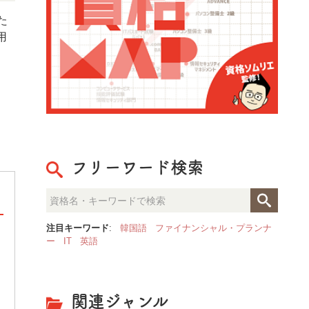
た
用
フリーワード検索
注目キーワード
:
韓国語
ファイナンシャル・プランナ
ー
IT
英語
[ PR ] 「NASM認定パーソナ
果的な指導”を体系的に学べるト
関連ジャンル