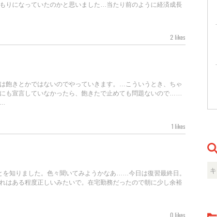
もりになっていたのかと思いました…当たり前のように経済成長
2 likes
は飽きとかではないのでやっていきます。…こういうとき、ちゃ
にも宣言していなかったら、飽きたで止めても問題ないので……
.
1 likes
とを知りました。色々聞いてみようかなあ……今日は復習最終日。
れはある程度正しいみたいで。在宅勤務だったので朝に少し余裕
0 likes