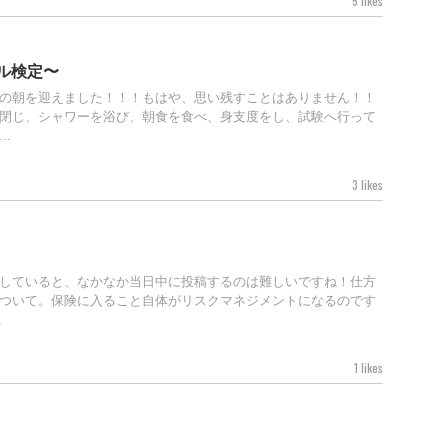
5 likes
ル検定〜
の朝を迎えました！！！もはや、思い残すことはありません！！
閉じ、シャワーを浴び、朝食を食べ、身支度をし、試験へ行って
.
3 likes
していると、なかなか当日中に投稿するのは難しいですね！仕方
ついて。保険に入ること自体がリスクマネジメントになるのです
.
1 likes