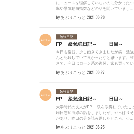
にニュースを理解していないのに分かったつ
率や景気動向指数などの話を聞いていまし...
by あぷりこっと
2021.06.28
勉強日記
FP3級勉強日記～17日目～
今日も復習。少し飽きてきましたが笑、勉強
んと記録していて良かったなと思います。誰
さて、今日はローン系の復習。家も買ってい..
by あぷりこっと
2021.06.27
勉強日記
FP3級勉強日記～16日目～
大学時代の友人がFP3級を取得していたこ
昨日忘却曲線の話をしましたが、やっぱりそ
があり、昨日の分を読み返したところ、少...
by あぷりこっと
2021.06.25