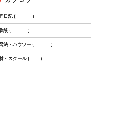
強日記 (179)
験談 (239)
習法・ハウツー (147)
材・スクール (58)