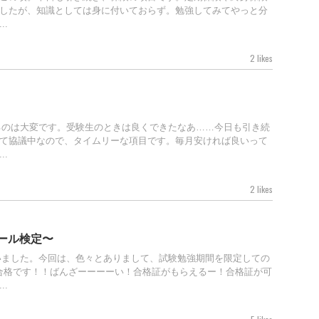
したが、知識としては身に付いておらず。勉強してみてやっと分
.
2 likes
るのは大変です。受験生のときは良くできたなあ……今日も引き続
て協議中なので、タイムリーな項目です。毎月安ければ良いって
.
2 likes
ール検定〜
いました。今回は、色々とありまして、試験勉強期間を限定しての
合格です！！ばんざーーーーい！合格証がもらえるー！合格証が可
.