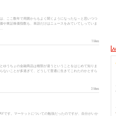
は、ここ数年で周囲からもよく聞くようになったな～と思いつつ
価や東証株価指数も、単語だけはニュースをみていてしっていま
.
1 likes
とゆうちょの金融商品は種類が違うということをはじめて知りま
らないことが多過ぎて、どうして普通に生きてこれたのかとすら
3 likes
AYです。マーケットについての勉強だったのですが、自分がいか