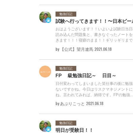
勉強日記
試験へ行ってきます！！〜日本ビー
おはようございます！！いよいよ試験日当日
読み込んだ問題集と、書きなぐったノートを
きます！！！寝癖のまま！！ギリッギリまで..
by 【公式】望月遼馬
2021.06.18
勉強日記
FP3級勉強日記～8日目～
日付変わってしまいました笑仕事の後に勉強
ないですかね。今日はリスクマネジメントに
ね。言われてみれば、納得です。FPの勉強..
by あぷりこっと
2021.06.18
勉強日記
明日が受験日！！