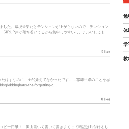
勉
ました。環境音楽だとテンションが上がらないので、テンション
体
 SIRUP声が落ち着いてるから集中しやすいし、チルいしえも
学
5 likes
教
ったはずなのに、全然覚えてなかったです……忘却曲線のことを思
/ebbinghaus-the-forgetting-c...
0 likes
コピー用紙！！沢山書いて書いて書きまくって暗記は片付けるし