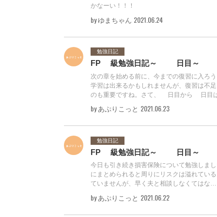
かなーい！！！
by ゆまちゃん
2021.06.24
勉強日記
FP3級勉強日記～14日目～
次の章を始める前に、今までの復習に入ろ
学習は出来るかもしれませんが、復習は不足
のも重要ですね。さて、1日目から3日目はF
by あぷりこっと
2021.06.23
勉強日記
FP3級勉強日記～13日目～
今日も引き続き損害保険について勉強しまし
にまとめられると周りにリスクは溢れている
ていませんが、早く夫と相談しなくてはな…..
by あぷりこっと
2021.06.22