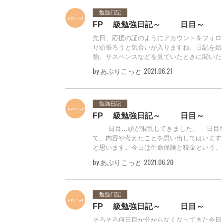
勉強日記
FP3級勉強日記～12日目～
先日、応援の証のようにアカウントをフォロ
り頑張ろうと気合いが入りますね。日記を始
強。サスペンスなどを見ていたときに聞いた言
by あぷりこっと
2021.06.21
勉強日記
FP3級勉強日記～11日目～
11日目…頭が混乱してきました。1日目
て、内容や考えたことを思い出してはいます
と思います。今日は生命保険と税金という、難
by あぷりこっと
2021.06.20
勉強日記
FP3級勉強日記～10日目～
そろそろ何日目か分からなくなってきた今日