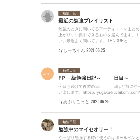
勉強日記
最近の勉強プレイリスト
勉強のときに聞いてるアーティストをまとめ
上がりつつ集中できるものを選んでます。１
い。最近よく聞いてます。TENDREと...
by しーちゃん
2021.06.25
勉強日記
FP3級勉強日記～15日目～
今日も続けて復習の日。10日ほど前にや
い出します。​https://ryugaku-kuchikomi.com/blog
by あぷりこっと
2021.06.25
勉強日記
勉強中のマイセオリー！
やっぱり勉強する時に使うのはボールペンと