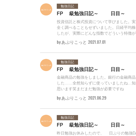
勉強日記
FP3級勉強日記～20日目～
投資信託と株式投資について学びました。実
全く調べることもせずいました。日経平均株
したが、実際にどんな指数でどういう特徴が..
by あぷりこっと
2021.07.01
勉強日記
FP3級勉強日記～19日目～
金融商品の勉強をしました。銀行の金融商品
した……全然知らずに使っていましたね…知
思います笑まだまだ勉強が必要ですね
by あぷりこっと
2021.06.29
勉強日記
FP3級勉強日記～18日目～
昨日勉強お休みしたので、1日ぶりの勉強D