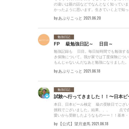
の違いは親の話などでなんとなく知っていま
かったように思います。生きていく上で知っ..
by あぷりこっと
2021.06.20
勉強日記
FP3級勉強日記～9日目～
勉強記録も9日目。毎日短時間でも勉強す
き保険について。我が家では丁度保険につい
もんじゃないんだなあと勉強になりました。..
by あぷりこっと
2021.06.18
勉強日記
試験へ行ってきました！！〜日本ビ
本日、日本ビール検定3級の受験日でござ
挑戦でございました。結果、、、89点で
愛いから受験したようなものーー！！基本・..
by 【公式】望月遼馬
2021.06.18