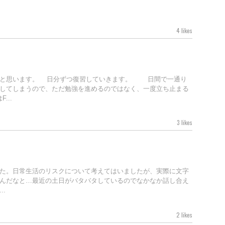
4 likes
うと思います。3日分ずつ復習していきます。32日間で一通り
してしまうので、ただ勉強を進めるのではなく、一度立ち止まる
...
3 likes
た。日常生活のリスクについて考えてはいましたが、実際に文字
んだなと…最近の土日がバタバタしているのでなかなか話し合え
.
2 likes