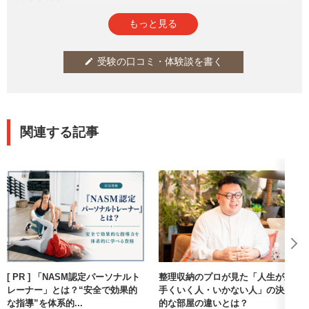
す。
参考になった
通報
thumb_up
report
1
もっと見る
受験の口コミ・体験談を書く
edit
関連する記事
[ PR ] 「NASM認定パーソナルト
整理収納のプロが見た「人生が上
レーナー」とは？“安全で効果的
手くいく人・いかない人」の決定
な指導”を体系的...
的な部屋の違いとは？