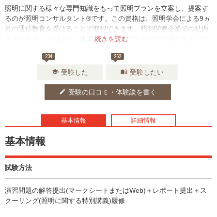
照明に関する様々な専門知識をもって照明プランを立案し、提案す
るのが照明コンサルタント®です。この資格は、照明学会による9ヵ
月の通信教育を受けることで取得できます。照明関連企業での社内
キャリアアップのほか、建築やインテリア業界など快適な住まいづ
...続きを読む
くりを目指す人に役立つ資格といえます。
234
262
受験した
受験したい
school
menu_book
受験の口コミ・体験談を書く
edit
基本情報
詳細情報
基本情報
試験方法
演習問題の解答提出(マークシートまたはWeb)＋レポート提出＋ス
クーリング(照明に関する特別講義)履修