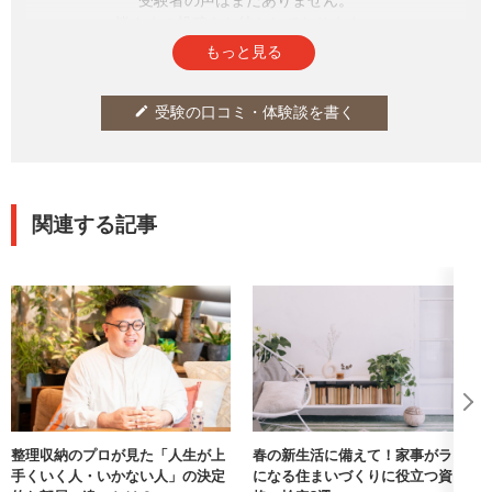
など人生そのものが「上手くい
っている人の部屋」に見られる
皆さまの投稿をお待ちしております。
共通点、そして「上手く回らな
もっと見る
い人の部屋」の傾向について伺
った。
受験の口コミ・体験談を書く
edit
関連する記事
整理収納のプロが見た「人生が上
春の新生活に備えて！家事がラク
手くいく人・いかない人」の決定
になる住まいづくりに役立つ資