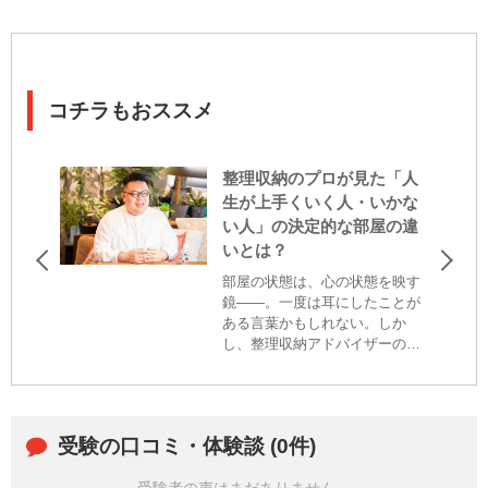
コチラもおススメ
整理収納のプロが見た「人
生が上手くいく人・いかな
い人」の決定的な部屋の違
いとは？
部屋の状態は、心の状態を映す
鏡——。一度は耳にしたことが
ある言葉かもしれない。しか
し、整理収納アドバイザーの安
藤 秀通さん（以下、ひでまるさ
ん） は、「部屋の状態は、人生
そのものを映し出している」と
語る。今回は、これまで多くの
受験の口コミ・体験談 (0件)
部屋を見てきたひでまるさん
に、勉強や仕事、プライベート
受験者の声はまだありません。