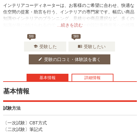
インテリアコーディネーターは、お客様のご希望に合わせ、快適な
住空間の提案・助言を行う、インテリアの専門家です。幅広い商品
知識やインテリアのプランニング、見積りや商品選択など、多くの
知識が身に付けられるので、住宅メーカーや設計事務所等への就職
...続きを読む
に役立つでしょう。
510
580
受験した
受験したい
school
menu_book
受験の口コミ・体験談を書く
edit
基本情報
詳細情報
基本情報
試験方法
〔一次試験〕CBT方式
〔二次試験〕筆記式