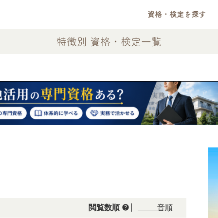
資格・検定を探す
特徴別 資格・検定一覧
help
閲覧数順
50音順