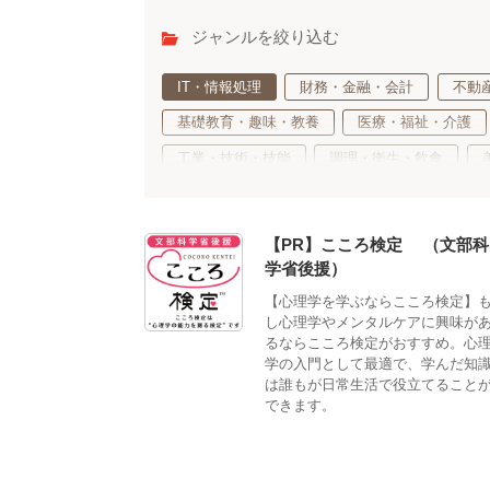
ジャンルを絞り込む
IT・情報処理
財務・金融・会計
不動
基礎教育・趣味・教養
医療・福祉・介護
工業・技術・技能
調理・衛生・飲食
語学・国際ビジネス
サステナブル・自然・
車両・航空・船舶・無線
公務員・教育
【PR】こころ検定®（文部科
学省後援）
【心理学を学ぶならこころ検定】
し心理学やメンタルケアに興味が
るならこころ検定がおすすめ。心
学の入門として最適で、学んだ知
は誰もが日常生活で役立てること
できます。