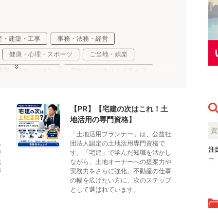
産・建築・工事
事務・法務・経営
健康・心理・スポーツ
ご当地・娯楽
美容・ファッション
デザイン・クリエイティブ
環境・生物
生活・サービス・冠婚葬祭
適性検査
【PR】【宅建の次はこれ！土
地活用の専門資格】
も
「土地活用プランナー」は、公益社
あ
団法人認定の土地活用専門資格で
注
理
す。「宅建」で学んだ知識を活かし
ー
識
ながら、土地オーナーへの提案力や
が
実務力をさらに強化。不動産の仕事
の幅を広げたい方に、次のステップ
として選ばれています。