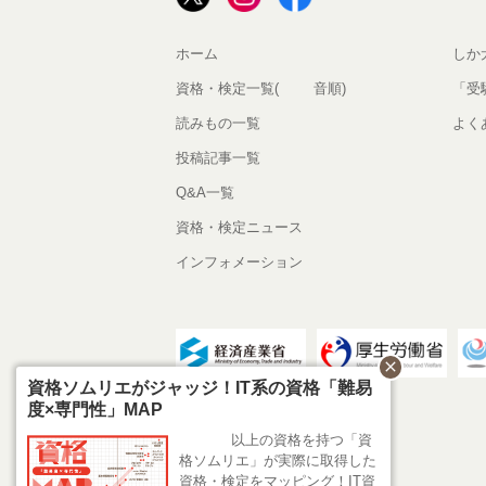
ホーム
しか
資格・検定一覧(50音順)
「受
読みもの一覧
よく
投稿記事一覧
Q&A一覧
資格・検定ニュース
インフォメーション
close
資格ソムリエがジャッジ！IT系の資格「難易
度×専門性」MAP
400以上の資格を持つ「資
格ソムリエ」が実際に取得した
資格・検定をマッピング！IT資