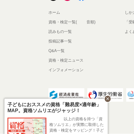
ホーム
しか
資格・検定一覧(50音順)
「受
読みもの一覧
よく
投稿記事一覧
Q&A一覧
資格・検定ニュース
インフォメーション
close
子どもにおススメの資格「難易度×適年齢」
MAP。資格ソムリエがジャッジ！
500以上の資格を持つ「資
格ソムリエ」が実際に取得した
資格・検定をマッピング！子ど