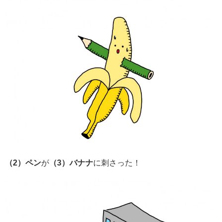
（2）ペン
が
（3）バナナ
に刺さった！