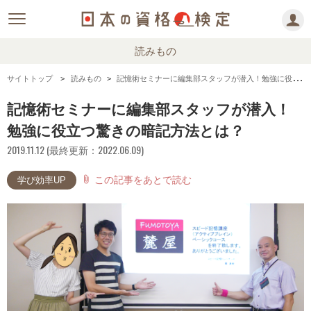
読みもの
サイトトップ
読みもの
記憶術セミナーに編集部スタッフが潜入！勉強に役立つ驚きの暗記方法とは？
記憶術セミナーに編集部スタッフが潜入！
勉強に役立つ驚きの暗記方法とは？
2019.11.12 (最終更新：2022.06.09)
この記事をあとで読む
attach_file
学び効率UP