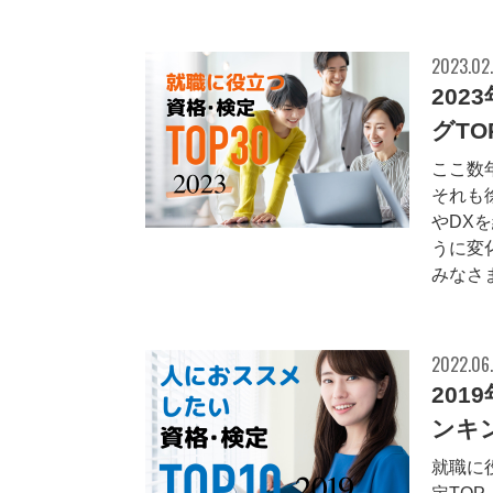
2023.02
20
グTO
ここ数
それも
やDX
うに変
みなさま
2022.06
20
ンキン
就職に