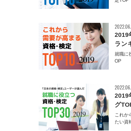
定TOP1
2022.06
20
ランキ
就職に
OP10 
2022.06
20
グTO
これか
たい資格