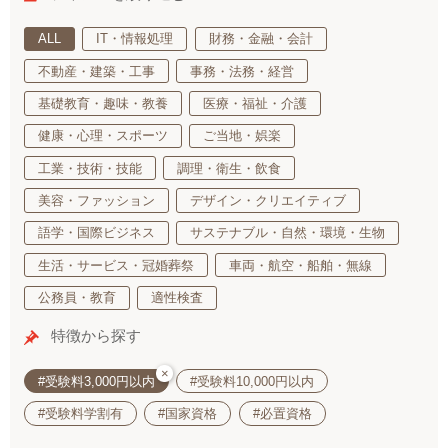
ALL
IT・情報処理
財務・金融・会計
不動産・建築・工事
事務・法務・経営
基礎教育・趣味・教養
医療・福祉・介護
健康・心理・スポーツ
ご当地・娯楽
工業・技術・技能
調理・衛生・飲食
美容・ファッション
デザイン・クリエイティブ
語学・国際ビジネス
サステナブル・自然・環境・生物
生活・サービス・冠婚葬祭
車両・航空・船舶・無線
公務員・教育
適性検査
特徴から探す
×
#受験料3,000円以内
#受験料10,000円以内
#受験料学割有
#国家資格
#必置資格