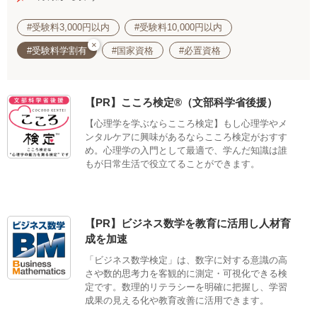
#受験料3,000円以内
#受験料10,000円以内
×
#受験料学割有
#国家資格
#必置資格
【PR】こころ検定®（文部科学省後援）
【心理学を学ぶならこころ検定】もし心理学やメ
ンタルケアに興味があるならこころ検定がおすす
め。心理学の入門として最適で、学んだ知識は誰
もが日常生活で役立てることができます。
【PR】ビジネス数学を教育に活用し人材育
成を加速
「ビジネス数学検定」は、数字に対する意識の高
さや数的思考力を客観的に測定・可視化できる検
定です。数理的リテラシーを明確に把握し、学習
成果の見える化や教育改善に活用できます。